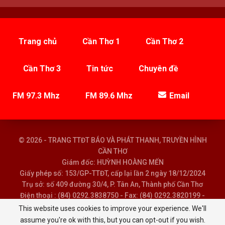
Trang chủ
Cần Thơ 1
Cần Thơ 2
Cần Thơ 3
Tin tức
Chuyên đề
FM 97.3 Mhz
FM 89.6 Mhz
Email
© 2026 - TRANG TTĐT BÁO VÀ PHÁT THANH, TRUYỀN HÌNH
CẦN THƠ
Giám đốc: HUỲNH HOÀNG MẾN
Giấy phép số: 153/GP-TTĐT, cấp lại lần 2 ngày 18/12/2024
Trụ sở: số 409 đường 30/4, P. Tân An, Thành phố Cần Thơ
Điện thoại : (84) 0292.3838750 - Fax: (84) 0292.3820199 -
Email : baoptth@cantho.gov.vn
This website uses cookies to improve your experience. We'll
assume you're ok with this, but you can opt-out if you wish.