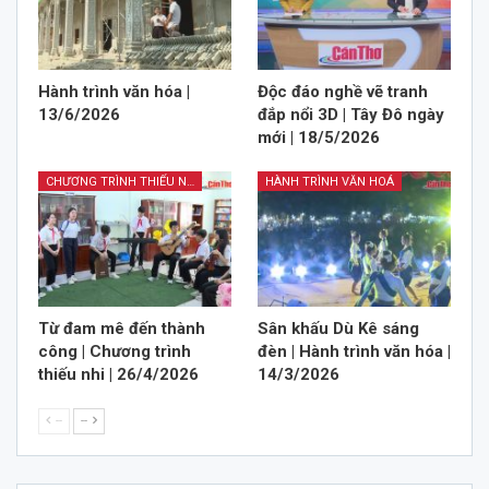
Hành trình văn hóa |
Độc đáo nghề vẽ tranh
13/6/2026
đắp nổi 3D | Tây Đô ngày
mới | 18/5/2026
CHƯƠNG TRÌNH THIẾU NHI
HÀNH TRÌNH VĂN HOÁ
Từ đam mê đến thành
Sân khấu Dù Kê sáng
công | Chương trình
đèn | Hành trình văn hóa |
thiếu nhi | 26/4/2026
14/3/2026
--
--