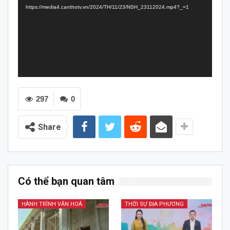
https://media4.canthotv.vn/2024/TH/11/23/NSH_23112024.mp4?_=1
297
0
Share
Có thể bạn quan tâm
HÀNH TRÌNH VĂN HOÁ
THỜI SỰ ĐỊA PHƯƠNG