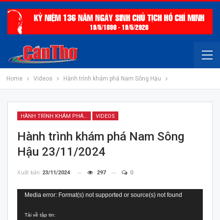
Home
Videos
Hành trình khám phá Nam Sông Hậu
HÀNH TRÌNH KHÁM PHÁ NAM SÔNG HẬU
VIDEOS
Hành trình khám phá Nam Sông
Hậu 23/11/2024
Xuất bản
23/11/2024
297
0
Trình
Media error: Format(s) not supported or source(s) not found
chơi
Tải về tập tin:
Video