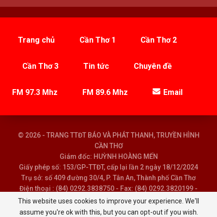
Trang chủ
Cần Thơ 1
Cần Thơ 2
Cần Thơ 3
Tin tức
Chuyên đề
FM 97.3 Mhz
FM 89.6 Mhz
Email
© 2026 - TRANG TTĐT BÁO VÀ PHÁT THANH, TRUYỀN HÌNH
CẦN THƠ
Giám đốc: HUỲNH HOÀNG MẾN
Giấy phép số: 153/GP-TTĐT, cấp lại lần 2 ngày 18/12/2024
Trụ sở: số 409 đường 30/4, P. Tân An, Thành phố Cần Thơ
Điện thoại : (84) 0292.3838750 - Fax: (84) 0292.3820199 -
Email : baoptth@cantho.gov.vn
This website uses cookies to improve your experience. We'll
assume you're ok with this, but you can opt-out if you wish.