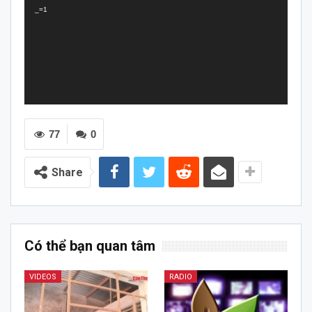
_=1
77
0
Share
Có thể bạn quan tâm
VIDEOS
RADIO