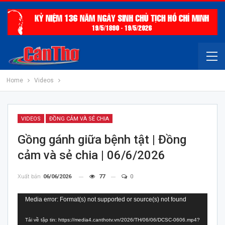
Home
Videos
VIDEOS
ĐỒNG CẢM VÀ SẺ CHIA
Gồng gánh giữa bệnh tật | Đồng
cảm và sẻ chia | 06/6/2026
Xuất bản
06/06/2026
77
0
Trình
Media error: Format(s) not supported or source(s) not found
chơi
Tải về tập tin: https://media4.canthotv.vn/2026/TH/06/06/DCSC-0606.mp4?
Video