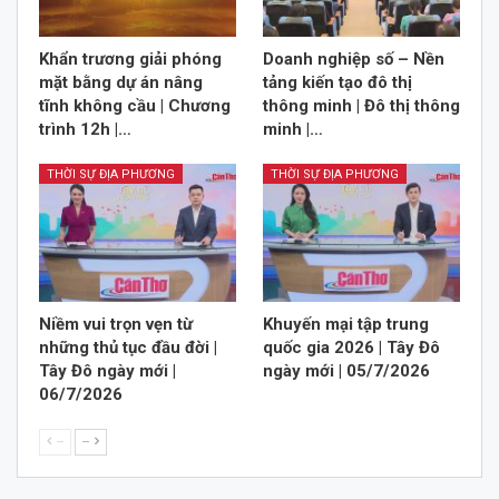
Khẩn trương giải phóng
Doanh nghiệp số – Nền
mặt bằng dự án nâng
tảng kiến tạo đô thị
tĩnh không cầu | Chương
thông minh | Đô thị thông
trình 12h |…
minh |…
THỜI SỰ ĐỊA PHƯƠNG
THỜI SỰ ĐỊA PHƯƠNG
Niềm vui trọn vẹn từ
Khuyến mại tập trung
những thủ tục đầu đời |
quốc gia 2026 | Tây Đô
Tây Đô ngày mới |
ngày mới | 05/7/2026
06/7/2026
--
--