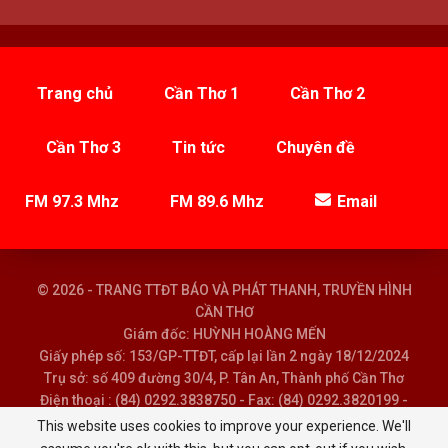
Trang chủ
Cần Thơ 1
Cần Thơ 2
Cần Thơ 3
Tin tức
Chuyên đề
FM 97.3 Mhz
FM 89.6 Mhz
Email
© 2026 - TRANG TTĐT BÁO VÀ PHÁT THANH, TRUYỀN HÌNH
CẦN THƠ
Giám đốc: HUỲNH HOÀNG MẾN
Giấy phép số: 153/GP-TTĐT, cấp lại lần 2 ngày 18/12/2024
Trụ sở: số 409 đường 30/4, P. Tân An, Thành phố Cần Thơ
Điện thoại : (84) 0292.3838750 - Fax: (84) 0292.3820199 -
Email : baoptth@cantho.gov.vn
This website uses cookies to improve your experience. We'll