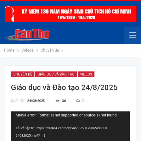
Home
Videos
Chuyên đề
CHUYÊN ĐỀ
GIÁO DỤC VÀ ĐÀO TẠO
VIDEOS
Giáo dục và Đào tạo 24/8/2025
Xuất bản
24/08/2025
36
0
Trình
Media error: Format(s) not supported or source(s) not found
chơi
Tải về tập tin: https://media4.canthotv.vn/2025/TH/08/24/GDDT-
Video
24082025.mp4?_=1