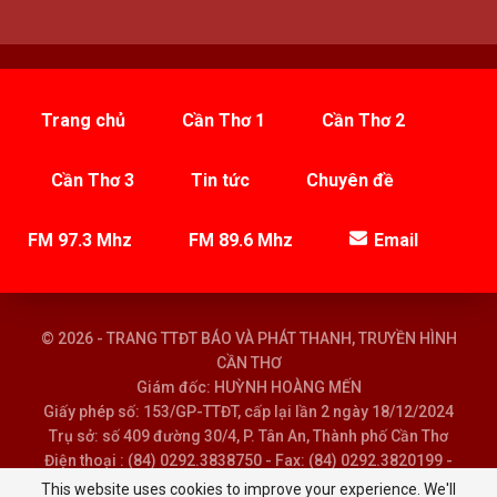
Trang chủ
Cần Thơ 1
Cần Thơ 2
Cần Thơ 3
Tin tức
Chuyên đề
FM 97.3 Mhz
FM 89.6 Mhz
Email
© 2026 - TRANG TTĐT BÁO VÀ PHÁT THANH, TRUYỀN HÌNH
CẦN THƠ
Giám đốc: HUỲNH HOÀNG MẾN
Giấy phép số: 153/GP-TTĐT, cấp lại lần 2 ngày 18/12/2024
Trụ sở: số 409 đường 30/4, P. Tân An, Thành phố Cần Thơ
Điện thoại : (84) 0292.3838750 - Fax: (84) 0292.3820199 -
Email : baoptth@cantho.gov.vn
This website uses cookies to improve your experience. We'll