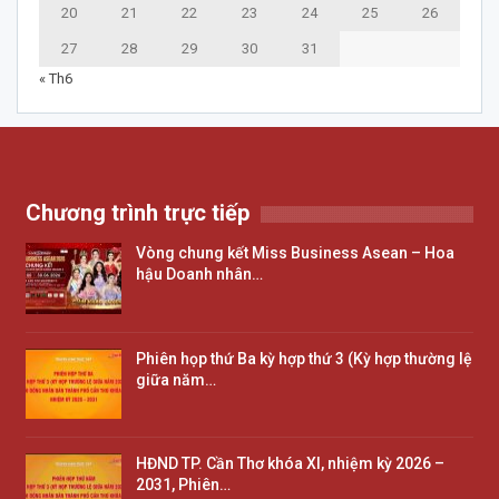
20
21
22
23
24
25
26
27
28
29
30
31
« Th6
Chương trình trực tiếp
Vòng chung kết Miss Business Asean – Hoa
hậu Doanh nhân…
Phiên họp thứ Ba kỳ hợp thứ 3 (Kỳ hợp thường lệ
giữa năm…
HĐND TP. Cần Thơ khóa XI, nhiệm kỳ 2026 –
2031, Phiên…