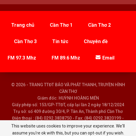
Trang chủ
Cần Thơ 1
Cần Thơ 2
Cần Thơ 3
Tin tức
Chuyên đề
FM 97.3 Mhz
FM 89.6 Mhz
Email
© 2026 - TRANG TTĐT BÁO VÀ PHÁT THANH, TRUYỀN HÌNH
CẦN THƠ
Giám đốc: HUỲNH HOÀNG MẾN
Giấy phép số: 153/GP-TTĐT, cấp lại lần 2 ngày 18/12/2024
Trụ sở: số 409 đường 30/4, P. Tân An, Thành phố Cần Thơ
Điện thoại : (84) 0292.3838750 - Fax: (84) 0292.3820199 -
Email : baoptth@cantho.gov.vn
This website uses cookies to improve your experience. We'll
assume you're ok with this, but you can opt-out if you wish.