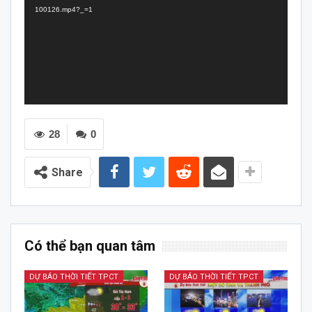
100126.mp4?_=1
28
0
Share
Có thể bạn quan tâm
DỰ BÁO THỜI TIẾT TPCT
DỰ BÁO THỜI TIẾT TPCT