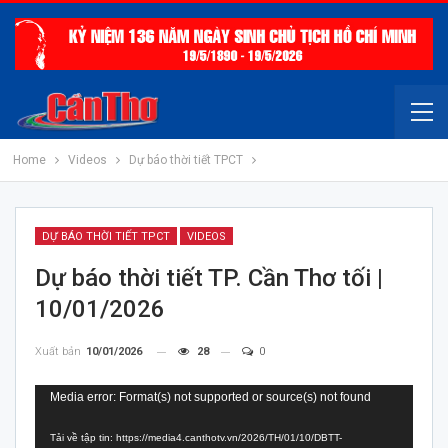
Home
Videos
Dự báo thời tiết TPCT
DỰ BÁO THỜI TIẾT TPCT
VIDEOS
Dự báo thời tiết TP. Cần Thơ tối |
10/01/2026
Xuất bản
10/01/2026
28
0
Trình
Media error: Format(s) not supported or source(s) not found
chơi
Tải về tập tin: https://media4.canthotv.vn/2026/TH/01/10/DBTT-
Video