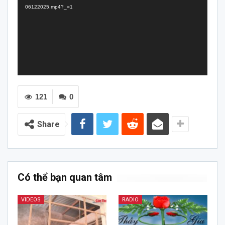
06122025.mp4?_=1
121
0
Share
Có thể bạn quan tâm
VIDEOS
RADIO