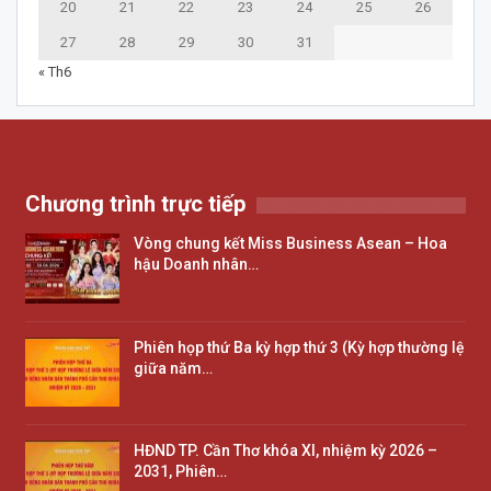
20
21
22
23
24
25
26
27
28
29
30
31
« Th6
Chương trình trực tiếp
Vòng chung kết Miss Business Asean – Hoa
hậu Doanh nhân…
Phiên họp thứ Ba kỳ hợp thứ 3 (Kỳ hợp thường lệ
giữa năm…
HĐND TP. Cần Thơ khóa XI, nhiệm kỳ 2026 –
2031, Phiên…