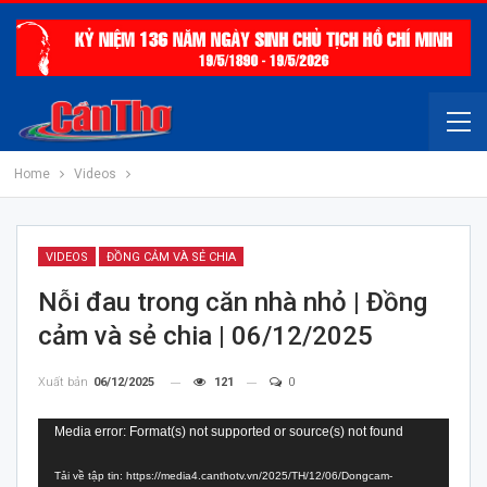
Home
Videos
VIDEOS
ĐỒNG CẢM VÀ SẺ CHIA
Nỗi đau trong căn nhà nhỏ | Đồng
cảm và sẻ chia | 06/12/2025
Xuất bản
06/12/2025
121
0
Trình
Media error: Format(s) not supported or source(s) not found
chơi
Tải về tập tin: https://media4.canthotv.vn/2025/TH/12/06/Dongcam-
Video