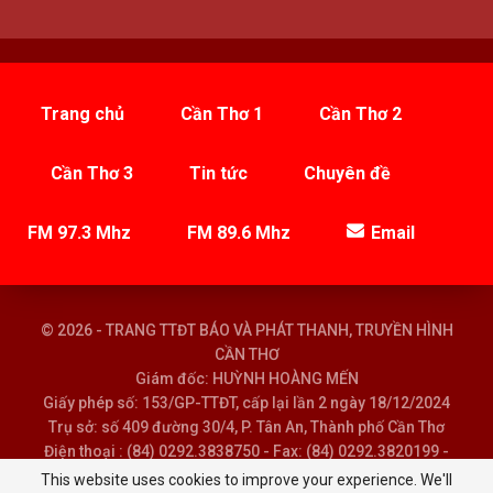
Trang chủ
Cần Thơ 1
Cần Thơ 2
Cần Thơ 3
Tin tức
Chuyên đề
FM 97.3 Mhz
FM 89.6 Mhz
Email
© 2026 - TRANG TTĐT BÁO VÀ PHÁT THANH, TRUYỀN HÌNH
CẦN THƠ
Giám đốc: HUỲNH HOÀNG MẾN
Giấy phép số: 153/GP-TTĐT, cấp lại lần 2 ngày 18/12/2024
Trụ sở: số 409 đường 30/4, P. Tân An, Thành phố Cần Thơ
Điện thoại : (84) 0292.3838750 - Fax: (84) 0292.3820199 -
Email : baoptth@cantho.gov.vn
This website uses cookies to improve your experience. We'll