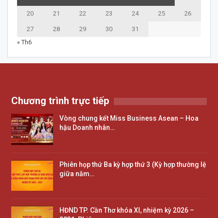
20
21
22
23
24
25
26
27
28
29
30
31
« Th6
Chương trình trực tiếp
Vòng chung kết Miss Business Asean – Hoa
hậu Doanh nhân…
Phiên họp thứ Ba kỳ hợp thứ 3 (Kỳ hợp thường lệ
giữa năm…
HĐND TP. Cần Thơ khóa XI, nhiệm kỳ 2026 –