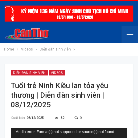
Home
Videos
Diễn đàn sinh viên
DIỄN ĐÀN SINH VIÊN
VIDEOS
Tuổi trẻ Ninh Kiều lan tỏa yêu
thương | Diễn đàn sinh viên |
08/12/2025
Xuất bản
08/12/2025
32
0
Trình
Media error: Format(s) not supported or source(s) not found