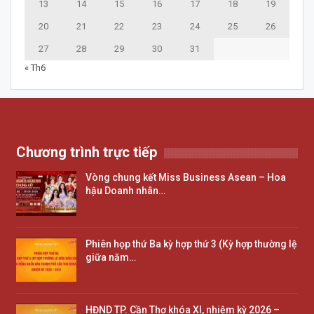
13
14
15
16
17
18
19
20
21
22
23
24
25
26
27
28
29
30
31
« Th6
Chương trình trực tiếp
Vòng chung kết Miss Business Asean – Hoa
hậu Doanh nhân…
Phiên họp thứ Ba kỳ hợp thứ 3 (Kỳ hợp thường lệ
giữa năm…
HĐND TP. Cần Thơ khóa XI, nhiệm kỳ 2026 –