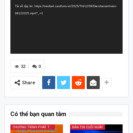
chơi
Tải về tập tin: https://media4.canthotv.vn/2025/TH/12/08/Diendansinhvien-
Video
08122025.mp4?_=1
32
0
Share
Có thể bạn quan tâm
CHƯƠNG TRÌNH PHÁT THANH TIẾNG DÂN TỘC
BẢN TIN CUỐI NGÀY