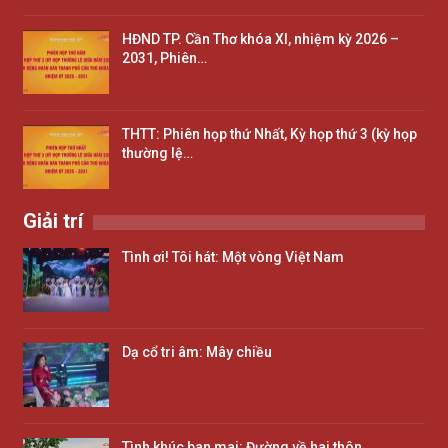
HĐND TP. Cần Thơ khóa XI, nhiệm kỳ 2026 –
2031, Phiên…
THTT: Phiên họp thứ Nhất, Kỳ họp thứ 3 (kỳ họp
thường lệ…
Giải trí
Tình ơi! Tôi hát: Một vòng Việt Nam
Dạ cổ tri âm: Mây chiều
Tình khúc ban mai: Đường về hai thôn