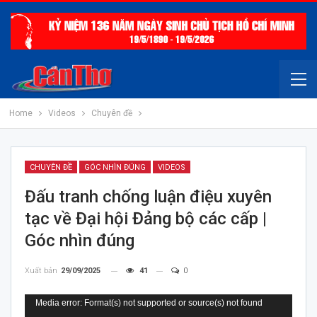
Home
Videos
Chuyên đề
CHUYÊN ĐỀ
GÓC NHÌN ĐÚNG
VIDEOS
Đấu tranh chống luận điệu xuyên
tạc về Đại hội Đảng bộ các cấp |
Góc nhìn đúng
Xuất bản
29/09/2025
41
0
Trình
Media error: Format(s) not supported or source(s) not found