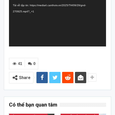
chơi
Tải về tập tin: https://media4.canthotv.vn/2025/TH/09/29/gnd-
Video
270925.mp4?_=1
41
0
Share
Có thể bạn quan tâm