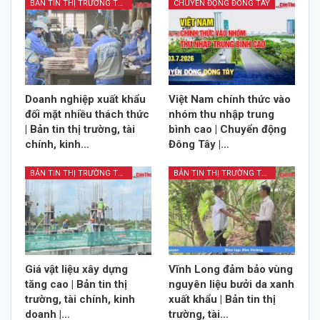
BẢN TIN THỊ TRƯỜNG TÀI CHÍNH KINH DOANH
CHUYỂN ĐỘNG ĐÔNG TÂY
Doanh nghiệp xuất khẩu
Việt Nam chính thức vào
đối mặt nhiều thách thức
nhóm thu nhập trung
| Bản tin thị trường, tài
bình cao | Chuyển động
chính, kinh…
Đông Tây |…
BẢN TIN THỊ TRƯỜNG TÀI CHÍNH KINH DOANH
BẢN TIN THỊ TRƯỜNG TÀI CHÍNH KINH DOANH
Giá vật liệu xây dựng
Vĩnh Long đảm bảo vùng
tăng cao | Bản tin thị
nguyên liệu bưởi da xanh
trường, tài chính, kinh
xuất khẩu | Bản tin thị
doanh |…
trường, tài…