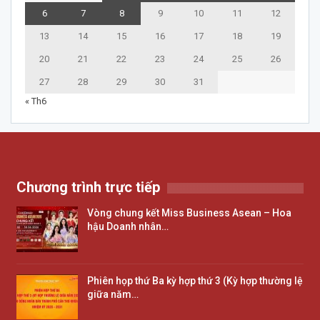
6
7
8
9
10
11
12
13
14
15
16
17
18
19
20
21
22
23
24
25
26
27
28
29
30
31
« Th6
Chương trình trực tiếp
Vòng chung kết Miss Business Asean – Hoa
hậu Doanh nhân…
Phiên họp thứ Ba kỳ hợp thứ 3 (Kỳ hợp thường lệ
giữa năm…