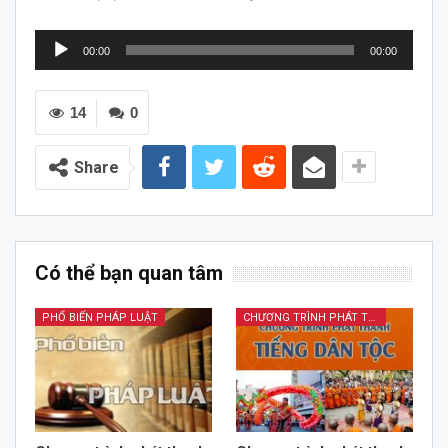
Trình
00:00
00:00
chơi
Audio
14
0
Share
Có thể bạn quan tâm
PHỔ BIẾN PHÁP LUẬT
CHƯƠNG TRÌNH PHÁT THANH TIẾNG DÂN TỘC