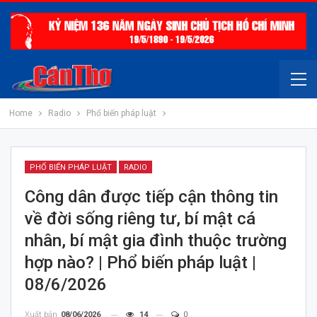
Home
Radio
Phổ biến pháp luật
PHỔ BIẾN PHÁP LUẬT
RADIO
Công dân được tiếp cận thông tin
về đời sống riêng tư, bí mật cá
nhân, bí mật gia đình thuộc trường
hợp nào? | Phổ biến pháp luật |
08/6/2026
Xuất bản
08/06/2026
14
0