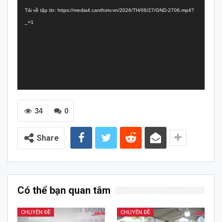
chơi
Tải về tập tin: https://media4.canthotv.vn/2026/TH/06/27/GND-2706.mp4?
Video
_=1
34
0
Share
Có thể bạn quan tâm
CHUYÊN ĐỀ
CHUYÊN ĐỀ