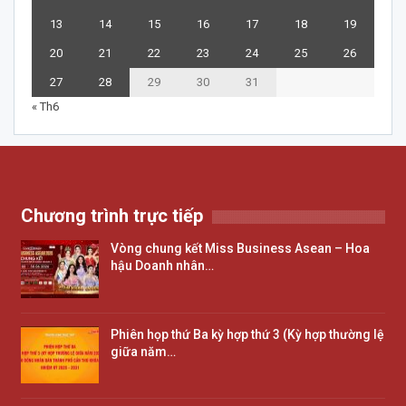
13
14
15
16
17
18
19
20
21
22
23
24
25
26
27
28
29
30
31
« Th6
Chương trình trực tiếp
Vòng chung kết Miss Business Asean – Hoa
hậu Doanh nhân…
Phiên họp thứ Ba kỳ hợp thứ 3 (Kỳ hợp thường lệ
giữa năm…