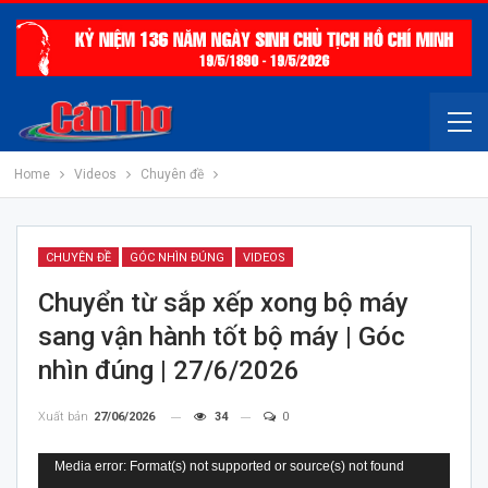
Home
Videos
Chuyên đề
CHUYÊN ĐỀ
GÓC NHÌN ĐÚNG
VIDEOS
Chuyển từ sắp xếp xong bộ máy
sang vận hành tốt bộ máy | Góc
nhìn đúng | 27/6/2026
Xuất bản
27/06/2026
34
0
Trình
Media error: Format(s) not supported or source(s) not found