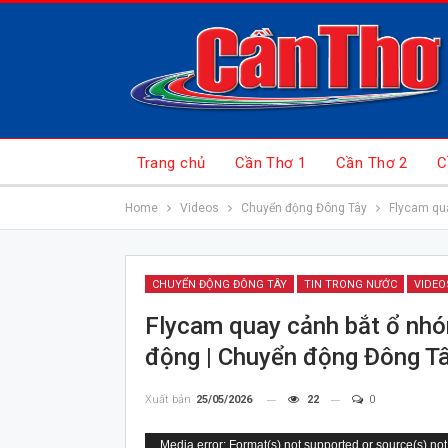
Trang chủ
Cần Thơ 1
Cần Thơ 2
C
Home
Videos
Chuyển động Đông Tây
Flycam qua
CHUYỂN ĐỘNG ĐÔNG TÂY
TIN TRONG NƯỚC
VIDEO
Flycam quay cảnh bắt ổ nhó
động | Chuyển động Đông Tâ
Xuất bản
25/05/2026
22
0
Trình
Media error: Format(s) not supported or source(s) not