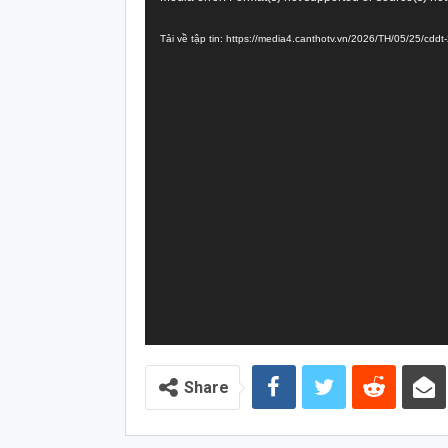
chơi
Tải về tập tin: https://media4.canthotv.vn/2026/TH/05/25/cd
Video
Share