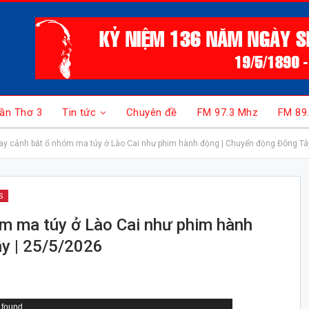
ần Thơ 3
Tin tức
Chuyên đề
FM 97.3 Mhz
FM 89
y cảnh bắt ổ nhóm ma túy ở Lào Cai như phim hành động | Chuyển động Đông Tâ
S
m ma túy ở Lào Cai như phim hành
y | 25/5/2026
 found