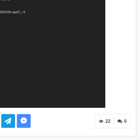
dt-250526.mp4?_=1
22
0