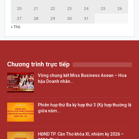
20
21
22
23
24
25
26
27
28
29
30
31
« Th6
Chương trình trực tiếp
Vòng chung kết Miss Business Asean – Hoa
hậu Doanh nhân…
Phiên họp thứ Ba kỳ hợp thứ 3 (Kỳ hợp thường lệ
giữa năm…
HĐND TP. Cần Thơ khóa XI, nhiệm kỳ 2026 –