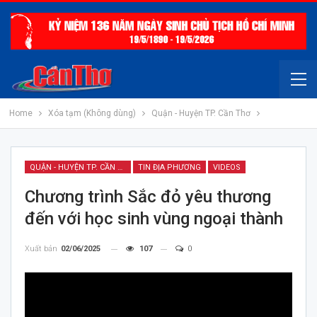
Home
Xóa tạm (Không dùng)
Quận - Huyện TP. Cần Thơ
QUẬN - HUYỆN TP. CẦN THƠ
TIN ĐỊA PHƯƠNG
VIDEOS
Chương trình Sắc đỏ yêu thương
đến với học sinh vùng ngoại thành
Xuất bản
02/06/2025
107
0