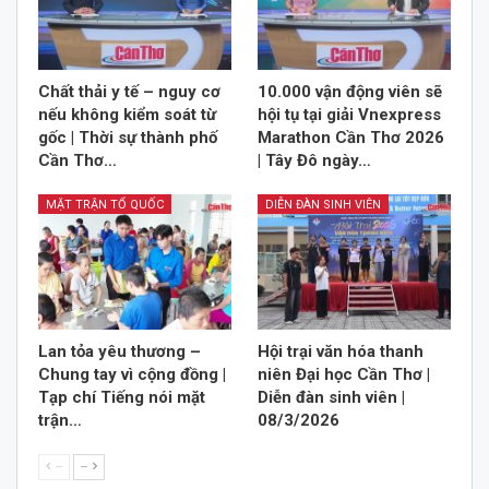
Chất thải y tế – nguy cơ
10.000 vận động viên sẽ
nếu không kiểm soát từ
hội tụ tại giải Vnexpress
gốc | Thời sự thành phố
Marathon Cần Thơ 2026
Cần Thơ…
| Tây Đô ngày…
MẶT TRẬN TỔ QUỐC
DIỄN ĐÀN SINH VIÊN
Lan tỏa yêu thương –
Hội trại văn hóa thanh
Chung tay vì cộng đồng |
niên Đại học Cần Thơ |
Tạp chí Tiếng nói mặt
Diễn đàn sinh viên |
trận…
08/3/2026
--
--