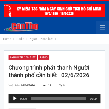
Home
Radio
Người TP cần biết
NGƯỜI TP CẦN BIẾT
RADIO
Chương trình phát thanh Người
thành phố cần biết | 02/6/2026
Xuất bản
02/06/2026
18
0
Trình
00:00
00:00
chơi
Audio