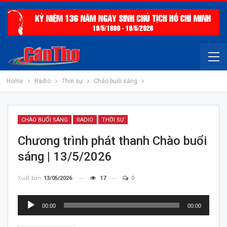
Home
Radio
Thời sự
Chào buổi sáng
CHÀO BUỔI SÁNG
RADIO
THỜI SỰ
Chương trình phát thanh Chào buổi
sáng | 13/5/2026
Xuất bản
13/05/2026
17
0
Trình
00:00
00:00
chơi
Audio