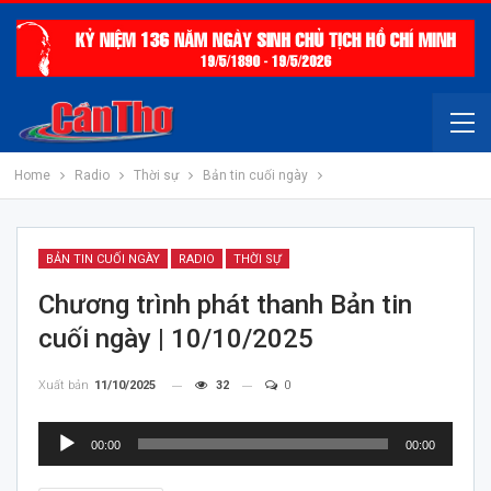
Home
Radio
Thời sự
Bản tin cuối ngày
BẢN TIN CUỐI NGÀY
RADIO
THỜI SỰ
Chương trình phát thanh Bản tin
cuối ngày | 10/10/2025
Xuất bản
11/10/2025
32
0
Trình
00:00
00:00
chơi
Audio