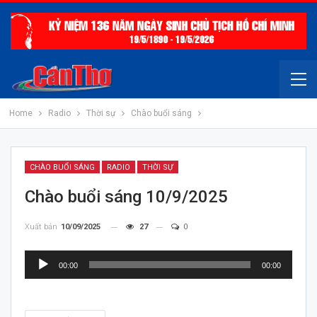
Home
Radio
Thời sự
Chào buổi sáng
CHÀO BUỔI SÁNG
RADIO
THỜI SỰ
Chào buổi sáng 10/9/2025
Xuất bản
10/09/2025
27
0
Trình
00:00
00:00
chơi
Audio