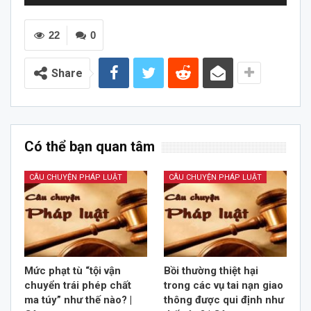
chơi
Audio
22
0
Share
Có thể bạn quan tâm
CÂU CHUYỆN PHÁP LUẬT
CÂU CHUYỆN PHÁP LUẬT
Mức phạt tù “tội vận
Bồi thường thiệt hại
chuyển trái phép chất
trong các vụ tai nạn giao
ma túy” như thế nào? |
thông được qui định như