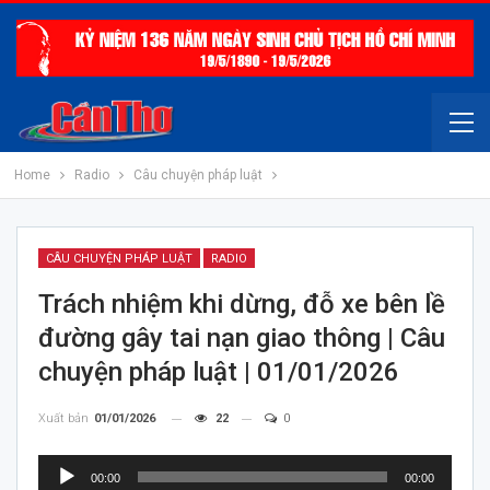
Home
Radio
Câu chuyện pháp luật
CÂU CHUYỆN PHÁP LUẬT
RADIO
Trách nhiệm khi dừng, đỗ xe bên lề
đường gây tai nạn giao thông | Câu
chuyện pháp luật | 01/01/2026
Xuất bản
01/01/2026
22
0
Trình
00:00
00:00