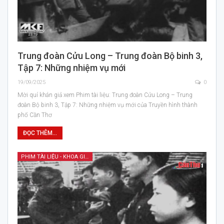
Trung đoàn Cửu Long – Trung đoàn Bộ binh 3,
Tập 7: Những nhiệm vụ mới
19/09/2025
0
Mời quí khán giả xem Phim tài liệu: Trung đoàn Cửu Long – Trung
đoàn Bộ binh 3, Tập 7: Những nhiệm vụ mới của Truyền hình thành
phố Cần Thơ
ĐỌC THÊM...
PHIM TÀI LIỆU - KHOA GIÁO