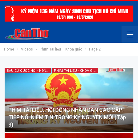
Home
Videos
Phim Tài liệu – Khoa giáo
Page 2
BẦU CỬ QUỐC HỘI - HĐND 2026
PHIM TÀI LIỆU - KHOA GIÁO
PHIM TÀI LIỆU: HỘI ĐỒNG NHÂN DÂN CÁC CẤP:
TIẾP NỐI NIỀM TIN TRONG KỶ NGUYÊN MỚI (Tập
3)