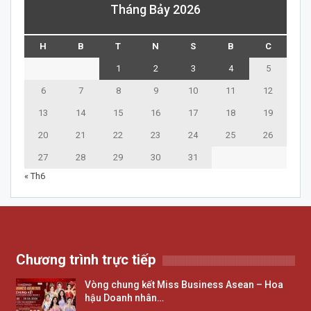
Tháng Bảy 2026
H
B
T
N
S
B
C
1
2
3
4
5
6
7
8
9
10
11
12
13
14
15
16
17
18
19
20
21
22
23
24
25
26
27
28
29
30
31
« Th6
Chương trình trực tiếp
Vòng chung kết Miss Business Asean – Hoa
hậu Doanh nhân…