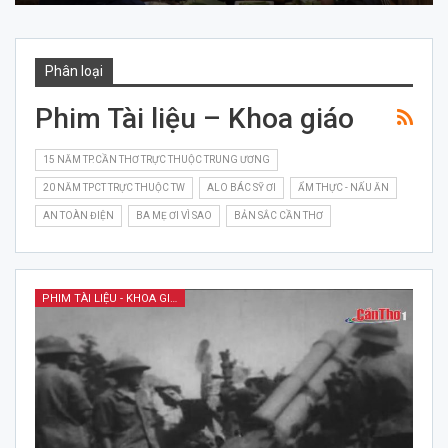
Phân loại
Phim Tài liệu – Khoa giáo
15 NĂM TP.CẦN THƠ TRỰC THUỘC TRUNG ƯƠNG
20 NĂM TPCT TRỰC THUỘC TW
ALO BÁC SỸ ƠI
ẨM THỰC - NẤU ĂN
AN TOÀN ĐIỆN
BA MẸ ƠI VÌ SAO
BẢN SẮC CẦN THƠ
PHIM TÀI LIỆU - KHOA GIÁO