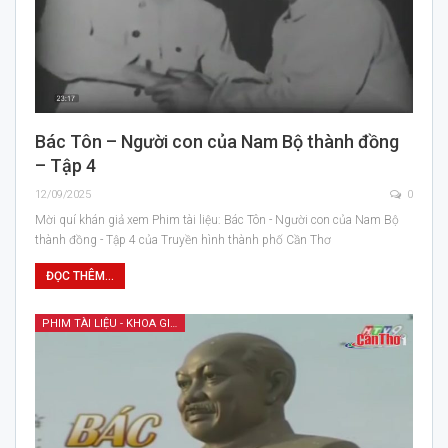
Bác Tôn – Người con của Nam Bộ thành đồng
– Tập 4
12/09/2025
0
Mời quí khán giả xem Phim tài liệu: Bác Tôn - Người con của Nam Bộ
thành đồng - Tập 4 của Truyền hình thành phố Cần Thơ
ĐỌC THÊM...
PHIM TÀI LIỆU - KHOA GIÁO