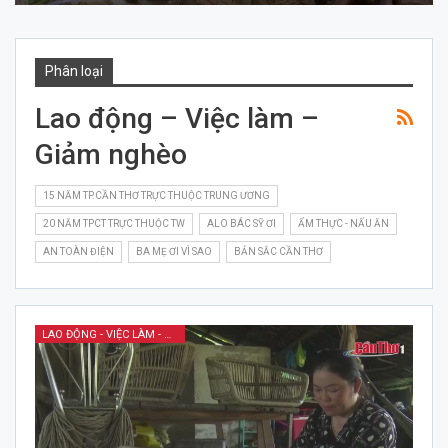
Phân loại
Lao động – Việc làm –
Giảm nghèo
15 NĂM TP.CẦN THƠ TRỰC THUỘC TRUNG ƯƠNG
20 NĂM TPCT TRỰC THUỘC TW
ALO BÁC SỸ ƠI
ẨM THỰC - NẤU ĂN
AN TOÀN ĐIỆN
BA MẸ ƠI VÌ SAO
BẢN SẮC CẦN THƠ
LAO ĐỘNG - VIỆC LÀM - GIẢM NGHÈO