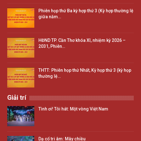
Phiên họp thứ Ba kỳ hợp thứ 3 (Kỳ hợp thường lệ
giữa năm…
HĐND TP. Cần Thơ khóa XI, nhiệm kỳ 2026 –
2031, Phiên…
THTT: Phiên họp thứ Nhất, Kỳ họp thứ 3 (kỳ họp
thường lệ…
Giải trí
Tình ơi! Tôi hát: Một vòng Việt Nam
Dạ cổ tri âm: Mây chiều