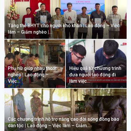
Tặng thẻ BHYT cho người khó khăn | Lao động – Việc
làm – Giảm nghèo |…
Phụ nữ giúp nhau thoát
Hiệu quả từ chương trình
nghèo | Lao động –
đưa người lao động đi
Việc…
làm việc…
Các chương trình hỗ trợ nâng cao đời sống đồng bào
dân tộc | Lao động – Việc làm – Giảm…