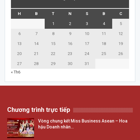
H
B
T
N
S
B
C
1
2
3
4
5
6
7
8
9
10
11
12
13
14
15
16
17
18
19
20
21
22
23
24
25
26
27
28
29
30
31
« Th6
Chương trình trực tiếp
Vòng chung kết Miss Business Asean – Hoa
hậu Doanh nhân…