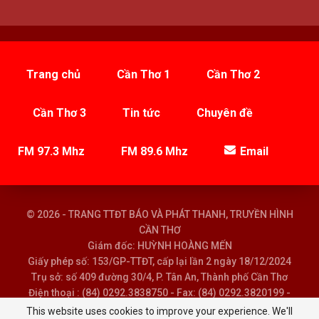
Trang chủ
Cần Thơ 1
Cần Thơ 2
Cần Thơ 3
Tin tức
Chuyên đề
FM 97.3 Mhz
FM 89.6 Mhz
Email
© 2026 - TRANG TTĐT BÁO VÀ PHÁT THANH, TRUYỀN HÌNH
CẦN THƠ
Giám đốc: HUỲNH HOÀNG MẾN
Giấy phép số: 153/GP-TTĐT, cấp lại lần 2 ngày 18/12/2024
Trụ sở: số 409 đường 30/4, P. Tân An, Thành phố Cần Thơ
Điện thoại : (84) 0292.3838750 - Fax: (84) 0292.3820199 -
Email : baoptth@cantho.gov.vn
This website uses cookies to improve your experience. We'll