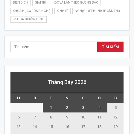
BIÊN DỊCH
GIẢI TRÍ
HỌC VÀ LÀM THEO GƯƠNG BÁC
KHOA HỌC & CÔNG NGHỆ
KINH TẾ
NGHỊ QUYẾT HĐND TP. CẦN THƠ
SỐ HÓA TRUYỀN HÌNH
Tháng Bảy 2026
H
B
T
N
S
B
C
1
2
3
4
5
6
7
8
9
10
11
12
13
14
15
16
17
18
19