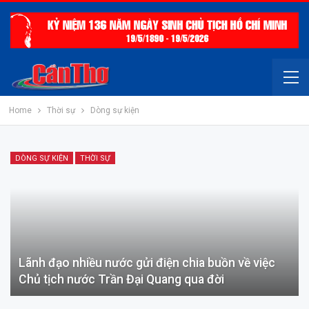
Home
Thời sự
Dòng sự kiện
DÒNG SỰ KIỆN
THỜI SỰ
Lãnh đạo nhiều nước gửi điện chia buồn về việc
Chủ tịch nước Trần Đại Quang qua đời