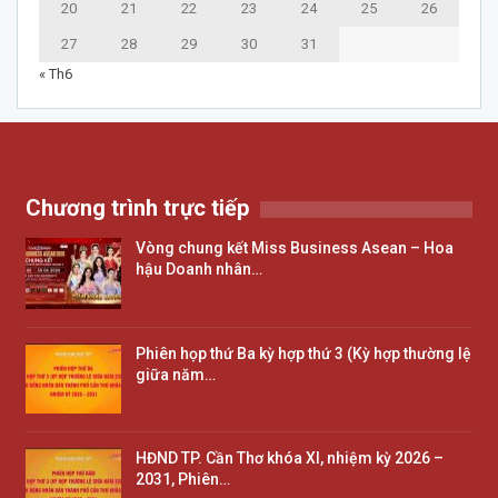
20
21
22
23
24
25
26
27
28
29
30
31
« Th6
Chương trình trực tiếp
Vòng chung kết Miss Business Asean – Hoa
hậu Doanh nhân…
Phiên họp thứ Ba kỳ hợp thứ 3 (Kỳ hợp thường lệ
giữa năm…
HĐND TP. Cần Thơ khóa XI, nhiệm kỳ 2026 –
2031, Phiên…