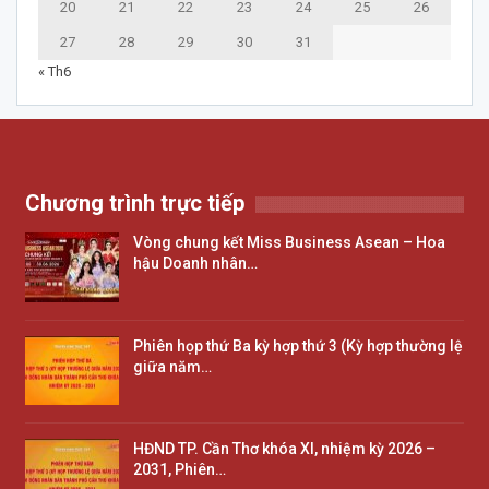
20
21
22
23
24
25
26
27
28
29
30
31
« Th6
Chương trình trực tiếp
Vòng chung kết Miss Business Asean – Hoa
hậu Doanh nhân…
Phiên họp thứ Ba kỳ hợp thứ 3 (Kỳ hợp thường lệ
giữa năm…
HĐND TP. Cần Thơ khóa XI, nhiệm kỳ 2026 –
2031, Phiên…