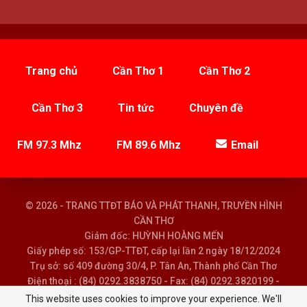
Trang chủ
Cần Thơ 1
Cần Thơ 2
Cần Thơ 3
Tin tức
Chuyên đề
FM 97.3 Mhz
FM 89.6 Mhz
Email
© 2026 - TRANG TTĐT BÁO VÀ PHÁT THANH, TRUYỀN HÌNH
CẦN THƠ
Giám đốc: HUỲNH HOÀNG MẾN
Giấy phép số: 153/GP-TTĐT, cấp lại lần 2 ngày 18/12/2024
Trụ sở: số 409 đường 30/4, P. Tân An, Thành phố Cần Thơ
Điện thoại : (84) 0292.3838750 - Fax: (84) 0292.3820199 -
Email : baoptth@cantho.gov.vn
This website uses cookies to improve your experience. We'll