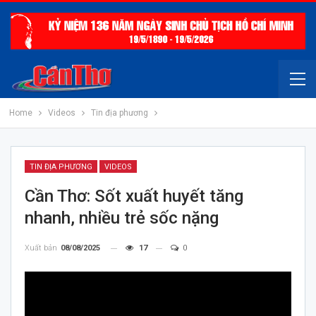
Home
Videos
Tin địa phương
TIN ĐỊA PHƯƠNG
VIDEOS
Cần Thơ: Sốt xuất huyết tăng
nhanh, nhiều trẻ sốc nặng
Xuất bản
08/08/2025
17
0