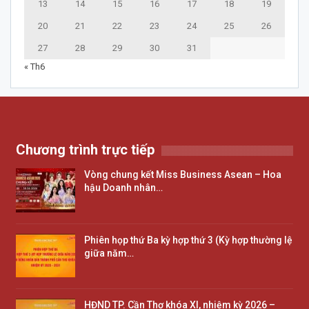
13
14
15
16
17
18
19
20
21
22
23
24
25
26
27
28
29
30
31
« Th6
Chương trình trực tiếp
Vòng chung kết Miss Business Asean – Hoa
hậu Doanh nhân…
Phiên họp thứ Ba kỳ hợp thứ 3 (Kỳ hợp thường lệ
giữa năm…
HĐND TP. Cần Thơ khóa XI, nhiệm kỳ 2026 –