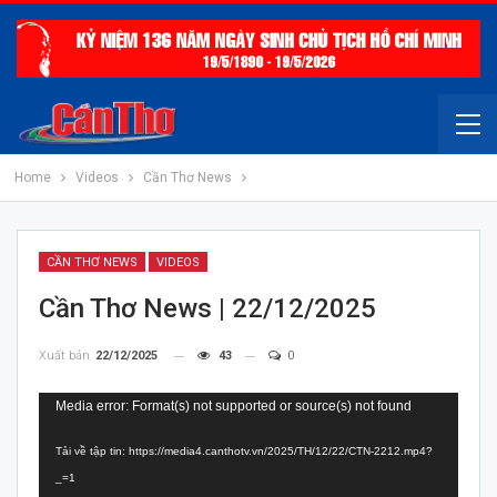
Home
Videos
Cần Thơ News
CẦN THƠ NEWS
VIDEOS
Cần Thơ News | 22/12/2025
Xuất bản
22/12/2025
43
0
Trình
Media error: Format(s) not supported or source(s) not found
chơi
Tải về tập tin: https://media4.canthotv.vn/2025/TH/12/22/CTN-2212.mp4?
Video
_=1