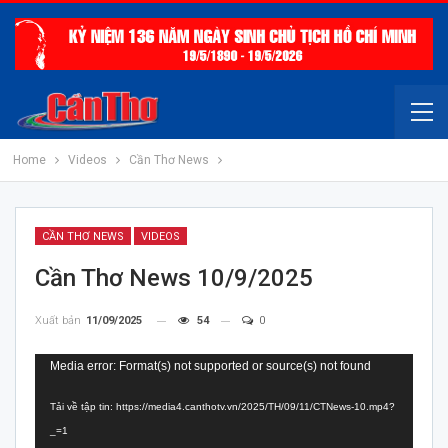
Home
Videos
Cần Thơ News
CẦN THƠ NEWS
VIDEOS
Cần Thơ News 10/9/2025
Xuất bản
11/09/2025
54
0
Trình
Media error: Format(s) not supported or source(s) not found
chơi
Tải về tập tin: https://media4.canthotv.vn/2025/TH/09/11/CTNews-10.mp4?
Video
_=1