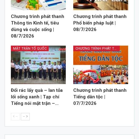
Chương trình phát thanh
Chương trình phát thanh
Thông tin Kinh tế, tiêu
Phổ biến pháp luật |
dùng và cuộc sống |
08/7/2026
08/7/2026
MẶT TRẬN TỔ QUỐC
CHƯƠNG TRÌNH PHÁT THANH TIẾNG DÂN TỘC
Đổi rác lấy quà – lan tỏa
Chương trình phát thanh
lối sống xanh | Tạp chí
Tiếng dân tộc |
Tiếng nói mặt trận –…
07/7/2026
--
--