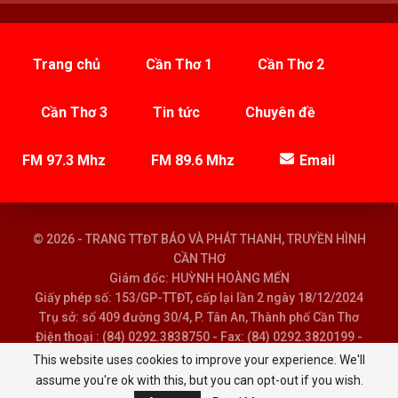
Trang chủ
Cần Thơ 1
Cần Thơ 2
Cần Thơ 3
Tin tức
Chuyên đề
FM 97.3 Mhz
FM 89.6 Mhz
Email
© 2026 - TRANG TTĐT BÁO VÀ PHÁT THANH, TRUYỀN HÌNH
CẦN THƠ
Giám đốc: HUỲNH HOÀNG MẾN
Giấy phép số: 153/GP-TTĐT, cấp lại lần 2 ngày 18/12/2024
Trụ sở: số 409 đường 30/4, P. Tân An, Thành phố Cần Thơ
Điện thoại : (84) 0292.3838750 - Fax: (84) 0292.3820199 -
Email : baoptth@cantho.gov.vn
This website uses cookies to improve your experience. We'll
assume you're ok with this, but you can opt-out if you wish.