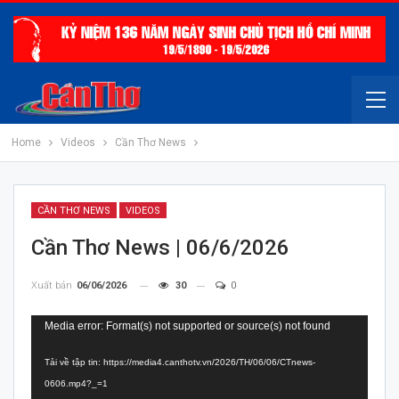
Home
Videos
Cần Thơ News
CẦN THƠ NEWS
VIDEOS
Cần Thơ News | 06/6/2026
Xuất bản
06/06/2026
30
0
Trình
Media error: Format(s) not supported or source(s) not found
chơi
Tải về tập tin: https://media4.canthotv.vn/2026/TH/06/06/CTnews-
Video
0606.mp4?_=1