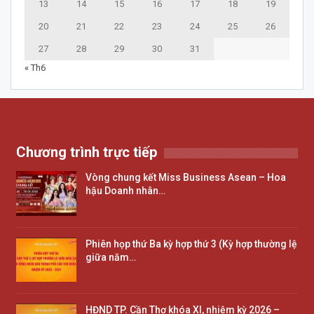
13
14
15
16
17
18
19
20
21
22
23
24
25
26
27
28
29
30
31
« Th6
Chương trình trực tiếp
Vòng chung kết Miss Business Asean – Hoa
hậu Doanh nhân…
Phiên họp thứ Ba kỳ hợp thứ 3 (Kỳ hợp thường lệ
giữa năm…
HĐND TP. Cần Thơ khóa XI, nhiệm kỳ 2026 –