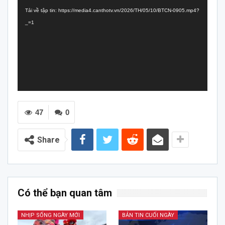
chơi
Tải về tập tin: https://media4.canthotv.vn/2026/TH/05/10/BTCN-0905.mp4?
Video
_=1
47
0
Share
Có thể bạn quan tâm
NHỊP SỐNG NGÀY MỚI
BẢN TIN CUỐI NGÀY