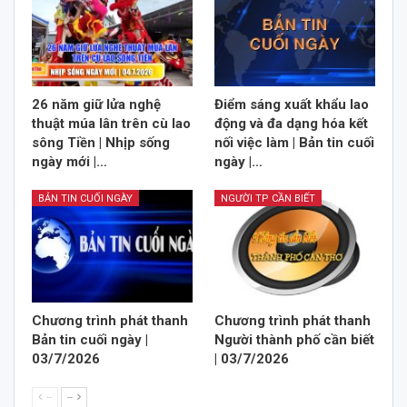
26 năm giữ lửa nghệ
Điểm sáng xuất khẩu lao
thuật múa lân trên cù lao
động và đa dạng hóa kết
sông Tiền | Nhịp sống
nối việc làm | Bản tin cuối
ngày mới |…
ngày |…
BẢN TIN CUỐI NGÀY
NGƯỜI TP CẦN BIẾT
Chương trình phát thanh
Chương trình phát thanh
Bản tin cuối ngày |
Người thành phố cần biết
03/7/2026
| 03/7/2026
--
--