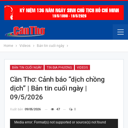
Home
Videos
Bản tin cuối ngày
BẢN TIN CUỐI NGÀY
TIN ĐỊA PHƯƠNG
VIDEOS
Cần Thơ: Cảnh báo “dịch chồng
dịch” | Bản tin cuối ngày |
09/5/2026
Xuất bản
09/05/2026
47
0
Trình
Media error: Format(s) not supported or source(s) not found