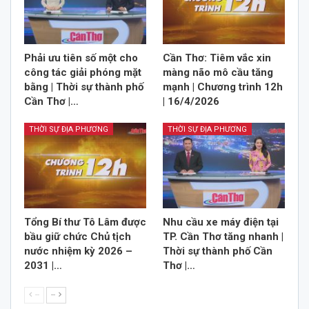
Phải ưu tiên số một cho
Cần Thơ: Tiêm vắc xin
công tác giải phóng mặt
màng não mô cầu tăng
bằng | Thời sự thành phố
mạnh | Chương trình 12h
Cần Thơ |…
| 16/4/2026
THỜI SỰ ĐỊA PHƯƠNG
THỜI SỰ ĐỊA PHƯƠNG
Tổng Bí thư Tô Lâm được
Nhu cầu xe máy điện tại
bầu giữ chức Chủ tịch
TP. Cần Thơ tăng nhanh |
nước nhiệm kỳ 2026 –
Thời sự thành phố Cần
2031 |…
Thơ |…
--
--