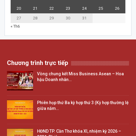
20
21
22
23
24
25
26
27
28
29
30
31
« Th6
Chương trình trực tiếp
Vòng chung kết Miss Business Asean – Hoa
hậu Doanh nhân…
Phiên họp thứ Ba kỳ hợp thứ 3 (Kỳ hợp thường lệ
giữa năm…
HĐND TP. Cần Thơ khóa XI, nhiệm kỳ 2026 –