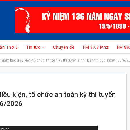
ần Thơ 3
Tin tức
Chuyên đề
FM 97.3 Mhz
FM 89
đảm bảo điều kiện, tổ chức an toàn kỳ thi tuyển sinh | Bản tin cuối ngày | 30/6/2
u kiện, tổ chức an toàn kỳ thi tuyển
0/6/2026
 found