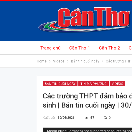
Trang chủ
Cần Thơ 1
Cần Thơ 2
C
Home
Videos
Bản tin cuối ngày
Các trường THPT 
BẢN TIN CUỐI NGÀY
TIN ĐỊA PHƯƠNG
VIDEOS
Các trường THPT đảm bảo điề
sinh | Bản tin cuối ngày | 3
Xuất bản
30/06/2026
57
0
Trình
Media error: Format(s) not supported or source(s) not