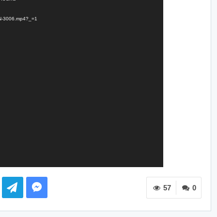
TCN-3006.mp4?_=1
57
0