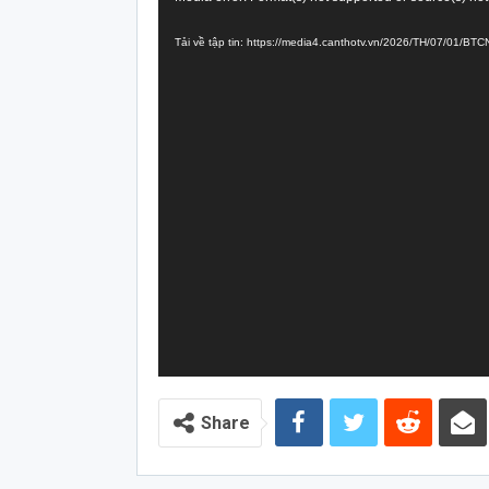
chơi
Tải về tập tin: https://media4.canthotv.vn/2026/TH/07/01/B
Video
Share