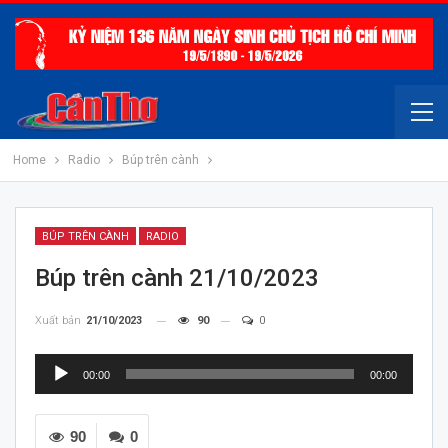
Home
Radio
Búp trên cành
BÚP TRÊN CÀNH
RADIO
Búp trên cành 21/10/2023
Xuất bản
21/10/2023
90
0
Trình
00:00
00:00
chơi
Audio
90
0