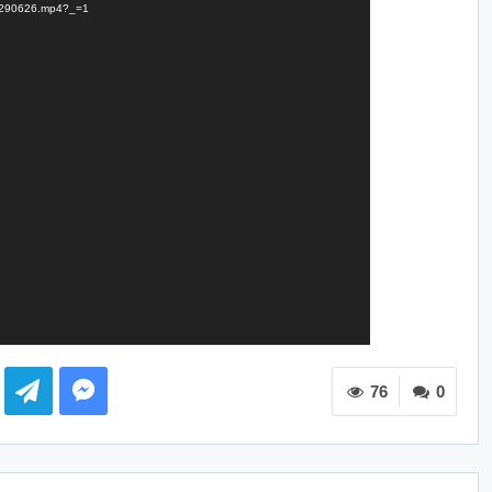
mk-290626.mp4?_=1
76
0