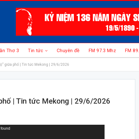
ần Thơ 3
Tin tức
Chuyên đề
FM 97.3 Mhz
FM 89
i bộ” giữa phố | Tin tức Mekong | 29/6/2026
a phố | Tin tức Mekong | 29/6/2026
 found