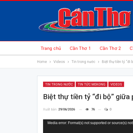
Trang chủ
Cần Thơ 1
Cần Thơ 2
C
Home
Videos
Tin trong nước
Biệt thự tiền tỷ “đ
TIN TRONG NƯỚC
TIN TỨC MEKONG
VIDEOS
Biệt thự tiền tỷ “đi bộ” giữ
Xuất bản
29/06/2026
76
0
Trình
Media error: Format(s) not supported or source(s) not
chơi