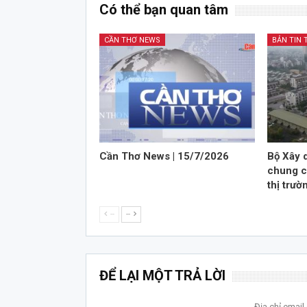
Có thể bạn quan tâm
CẦN THƠ NEWS
Cần Thơ News | 15/7/2026
Bộ Xây 
chung cư
thị trườ
--
--
ĐỂ LẠI MỘT TRẢ LỜI
Địa chỉ emai