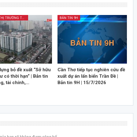
BẢN TIN THỊ TRƯỜNG TÀI CHÍNH KINH DOANH
BẢN TIN 9H
dựng bỏ đề xuất “Sở hữu
Cần Thơ tiếp tục nghiên cứu đề
 có thời hạn” | Bản tin
xuất dự án lấn biển Trần Đề |
ng, tài chính,…
Bản tin 9H | 15/7/2026
l của bạn sẽ không được công bố.