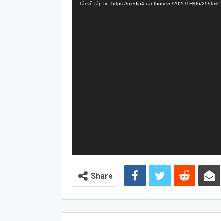
Tải về tập tin: https://media4.canthotv.vn/2026/TH/06/29/tt
Video
Share