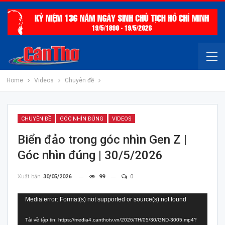
Home
Videos
Chuyên đề
CHUYÊN ĐỀ
GÓC NHÌN ĐÚNG
VIDEOS
Biển đảo trong góc nhìn Gen Z |
Góc nhìn đúng | 30/5/2026
Xuất bản
30/05/2026
99
0
Trình
Media error: Format(s) not supported or source(s) not found
chơi
Tải về tập tin: https://media4.canthotv.vn/2026/TH/05/30/GND-3005.mp4?
Video