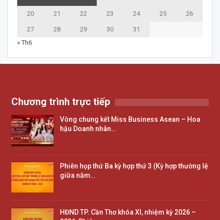
20
21
22
23
24
25
26
27
28
29
30
31
« Th6
Chương trình trực tiếp
Vòng chung kết Miss Business Asean – Hoa
hậu Doanh nhân…
Phiên họp thứ Ba kỳ hợp thứ 3 (Kỳ hợp thường lệ
giữa năm…
HĐND TP. Cần Thơ khóa XI, nhiệm kỳ 2026 –