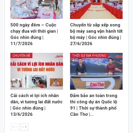
500 ngày đêm – Cuộc
Chuyển từ sắp xếp xong
chạy đua với thời gian |
bộ máy sang vận hành tốt
Góc nhìn đúng |
bộ máy | Góc nhìn đúng |
11/7/2026
27/6/2026
CHUYÊN ĐỀ
THỜI SỰ ĐỊA PHƯƠNG
Cải cách vì lợi ích nhân
Đảm bảo an toàn trong
dân, vì tương lai đất nước
thi công dự án Quốc lộ
| Góc nhìn đúng |
91 | Thời sự thành phố
13/6/2026
Cần Thơ |…
--
--