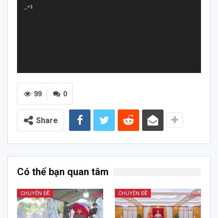
_=1
99
0
Share
Có thể bạn quan tâm
CHUYÊN ĐỀ
CHUYÊN ĐỀ