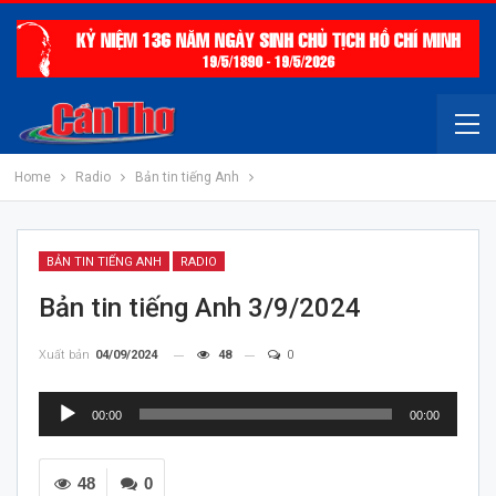
Home
Radio
Bản tin tiếng Anh
BẢN TIN TIẾNG ANH
RADIO
Bản tin tiếng Anh 3/9/2024
Xuất bản
04/09/2024
48
0
Trình
00:00
00:00
chơi
Audio
48
0