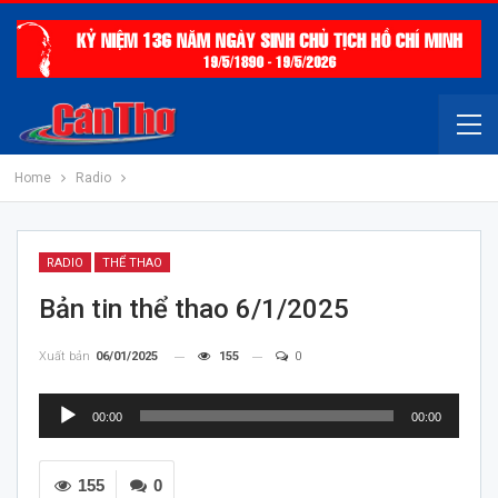
Home
Radio
RADIO
THỂ THAO
Bản tin thể thao 6/1/2025
Xuất bản
06/01/2025
155
0
Trình
00:00
00:00
chơi
Audio
155
0