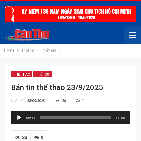
Home
Thời sự
Thể thao
THỂ THAO
THỜI SỰ
Bản tin thể thao 23/9/2025
Xuất bản
23/09/2025
26
0
Trình
00:00
00:00
chơi
Audio
26
0