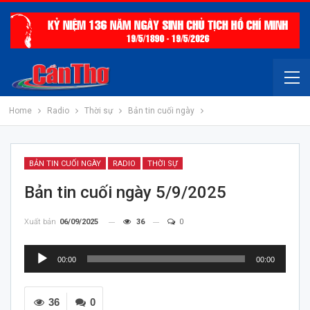
Home
Radio
Thời sự
Bản tin cuối ngày
BẢN TIN CUỐI NGÀY
RADIO
THỜI SỰ
Bản tin cuối ngày 5/9/2025
Xuất bản
06/09/2025
36
0
Trình
00:00
00:00
chơi
Audio
36
0