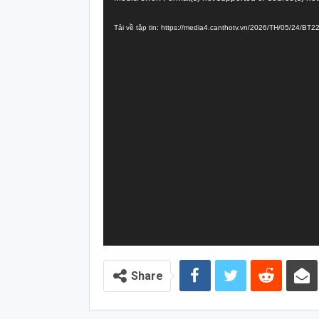
chơi
Tải về tập tin: https://media4.canthotv.vn/2026/TH/05/24/B
Video
Share