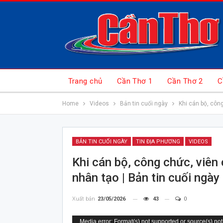
Trang chủ
Cần Thơ 1
Cần Thơ 2
C
Home
Videos
Bản tin cuối ngày
Khi cán bộ, công
BẢN TIN CUỐI NGÀY
TIN ĐỊA PHƯƠNG
VIDEOS
Khi cán bộ, công chức, viên 
nhân tạo | Bản tin cuối ngày
Xuất bản
23/05/2026
43
0
Trình
Media error: Format(s) not supported or source(s) not