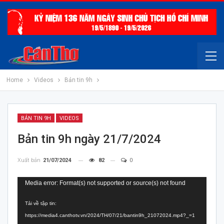
Home
Videos
Bản tin 9h
BẢN TIN 9H
VIDEOS
Bản tin 9h ngày 21/7/2024
Xuất bản
21/07/2024
82
0
Trình
Media error: Format(s) not supported or source(s) not found
chơi
Tải về tập tin:
Video
https://media4.canthotv.vn/2024/TH/07/21/bantin9h_21072024.mp4?_=1