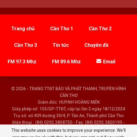
Trang chủ
Cần Thơ 1
Cần Thơ 2
Cần Thơ 3
Tin tức
Chuyên đề
FM 97.3 Mhz
FM 89.6 Mhz
Email
© 2026 - TRANG TTĐT BÁO VÀ PHÁT THANH, TRUYỀN HÌNH
CẦN THƠ
Giám đốc: HUỲNH HOÀNG MẾN
Giấy phép số: 153/GP-TTĐT, cấp lại lần 2 ngày 18/12/2024
Trụ sở: số 409 đường 30/4, P. Tân An, Thành phố Cần Thơ
Điện thoại : (84) 0292.3838750 - Fax: (84) 0292.3820199 -
Email : baoptth@cantho.gov.vn
This website uses cookies to improve your experience. We'll