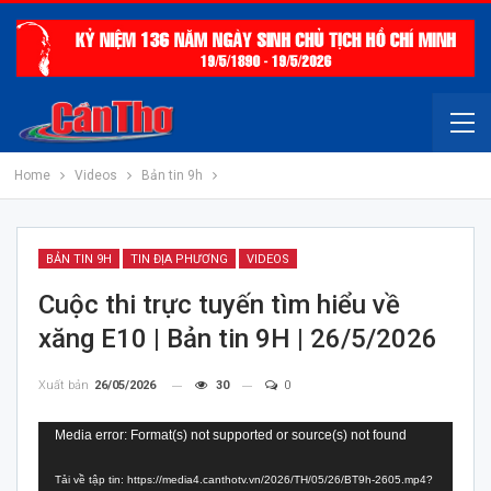
Home
Videos
Bản tin 9h
BẢN TIN 9H
TIN ĐỊA PHƯƠNG
VIDEOS
Cuộc thi trực tuyến tìm hiểu về
xăng E10 | Bản tin 9H | 26/5/2026
Xuất bản
26/05/2026
30
0
Trình
Media error: Format(s) not supported or source(s) not found
chơi
Tải về tập tin: https://media4.canthotv.vn/2026/TH/05/26/BT9h-2605.mp4?
Video