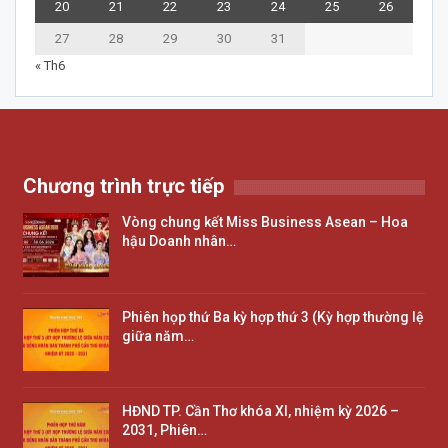
20
21
22
23
24
25
26
27
28
29
30
31
« Th6
Chương trình trực tiếp
Vòng chung kết Miss Business Asean – Hoa
hậu Doanh nhân…
Phiên họp thứ Ba kỳ hợp thứ 3 (Kỳ hợp thường lệ
giữa năm…
HĐND TP. Cần Thơ khóa XI, nhiệm kỳ 2026 –
2031, Phiên…