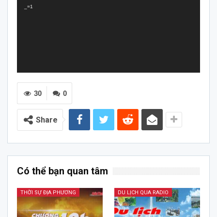
_=1
30
0
Share
Có thể bạn quan tâm
THỜI SỰ ĐỊA PHƯƠNG
DU LỊCH QUA RADIO