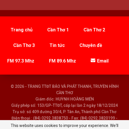
Trang chủ
Cần Thơ 1
Cần Thơ 2
Cần Thơ 3
Tin tức
Chuyên đề
FM 97.3 Mhz
FM 89.6 Mhz
Email
© 2026 - TRANG TTĐT BÁO VÀ PHÁT THANH, TRUYỀN HÌNH
CẦN THƠ
Giám đốc: HUỲNH HOÀNG MẾN
Giấy phép số: 153/GP-TTĐT, cấp lại lần 2 ngày 18/12/2024
Trụ sở: số 409 đường 30/4, P. Tân An, Thành phố Cần Thơ
Điện thoại : (84) 0292.3838750 - Fax: (84) 0292.3820199 -
Email : baoptth@cantho.gov.vn
This website uses cookies to improve your experience. We'll