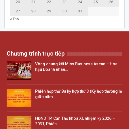
20
21
22
23
24
25
26
27
28
29
30
31
« Th6
Chương trình trực tiếp
Vòng chung kết Miss Business Asean – Hoa
hậu Doanh nhân…
Phiên họp thứ Ba kỳ hợp thứ 3 (Kỳ hợp thường lệ
giữa năm…
HĐND TP. Cần Thơ khóa XI, nhiệm kỳ 2026 –
2031, Phiên…