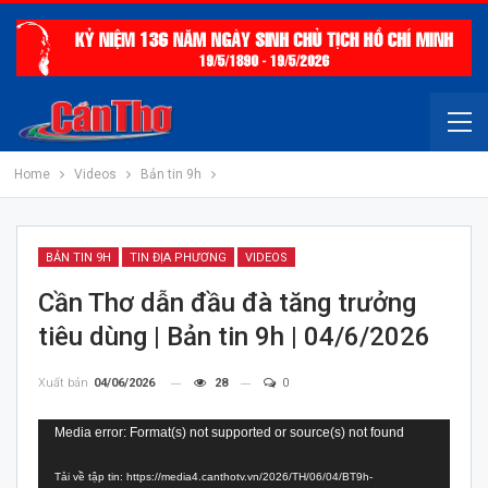
Home
Videos
Bản tin 9h
BẢN TIN 9H
TIN ĐỊA PHƯƠNG
VIDEOS
Cần Thơ dẫn đầu đà tăng trưởng
tiêu dùng | Bản tin 9h | 04/6/2026
Xuất bản
04/06/2026
28
0
Trình
Media error: Format(s) not supported or source(s) not found
chơi
Tải về tập tin: https://media4.canthotv.vn/2026/TH/06/04/BT9h-
Video