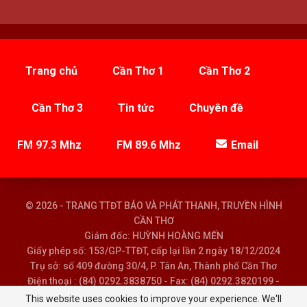
Trang chủ
Cần Thơ 1
Cần Thơ 2
Cần Thơ 3
Tin tức
Chuyên đề
FM 97.3 Mhz
FM 89.6 Mhz
Email
© 2026 - TRANG TTĐT BÁO VÀ PHÁT THANH, TRUYỀN HÌNH
CẦN THƠ
Giám đốc: HUỲNH HOÀNG MẾN
Giấy phép số: 153/GP-TTĐT, cấp lại lần 2 ngày 18/12/2024
Trụ sở: số 409 đường 30/4, P. Tân An, Thành phố Cần Thơ
Điện thoại : (84) 0292.3838750 - Fax: (84) 0292.3820199 -
Email : baoptth@cantho.gov.vn
This website uses cookies to improve your experience. We'll