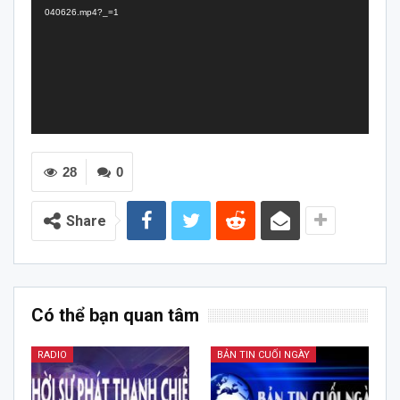
040626.mp4?_=1
28
0
Share
Có thể bạn quan tâm
RADIO
BẢN TIN CUỐI NGÀY