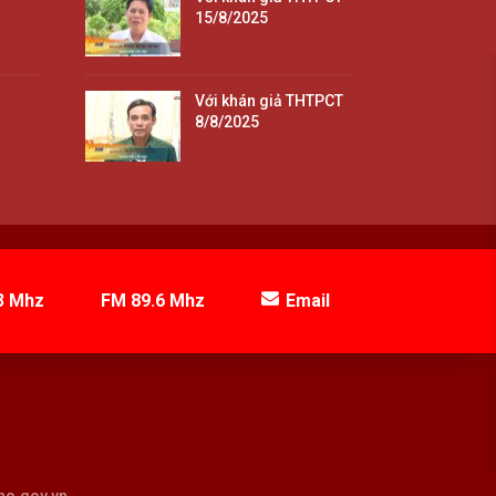
15/8/2025
Với khán giả THTPCT
8/8/2025
3 Mhz
FM 89.6 Mhz
Email