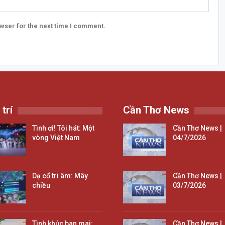
wser for the next time I comment.
 trí
Cần Thơ News
Tình ơi! Tôi hát: Một
Cần Thơ News |
vòng Việt Nam
04/7/2026
Dạ cổ tri âm: Mây
Cần Thơ News |
chiều
03/7/2026
Tình khúc ban mai:
Cần Thơ News |