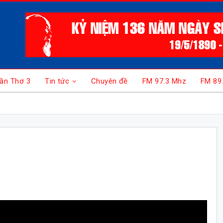
ần Thơ 3
Tin tức
Chuyên đề
FM 97.3 Mhz
FM 89