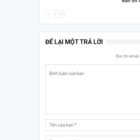
Bản tin 
--
--
ĐỂ LẠI MỘT TRẢ LỜI
Địa chỉ emai