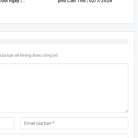
cuối ngày |…
phố Cần Thơ | 02/7/2026
l của bạn sẽ không được công bố.