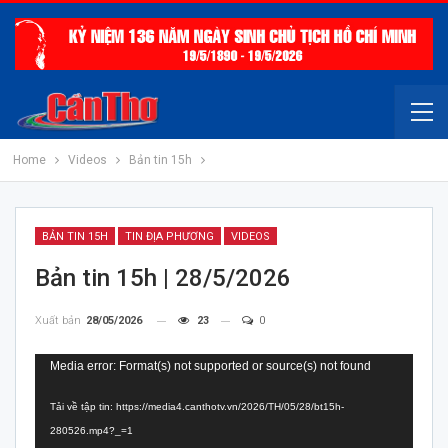
Home
Videos
Bản tin 15h
BẢN TIN 15H
TIN ĐỊA PHƯƠNG
VIDEOS
Bản tin 15h | 28/5/2026
Xuất bản
28/05/2026
23
0
Trình
Media error: Format(s) not supported or source(s) not found
chơi
Tải về tập tin: https://media4.canthotv.vn/2026/TH/05/28/bt15h-
Video
280526.mp4?_=1