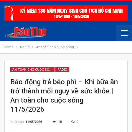
Home
Radio
An toàn cho cuộc sống
AN TOÀN CHO CUỘC SỐNG
RADIO
Báo động trẻ béo phì – Khi bữa ăn
trở thành mối nguy về sức khỏe |
An toàn cho cuộc sống |
11/5/2026
Xuất bản
11/05/2026
18
0