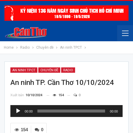
Home
Radio
Chuyên đề
An ninh TPCT
AN NINH TPCT
CHUYÊN ĐỀ
RADIO
An ninh TP. Cần Thơ 10/10/2024
Xuất bản
10/10/2024
154
0
Trình
00:00
00:00
chơi
Audio
154
0