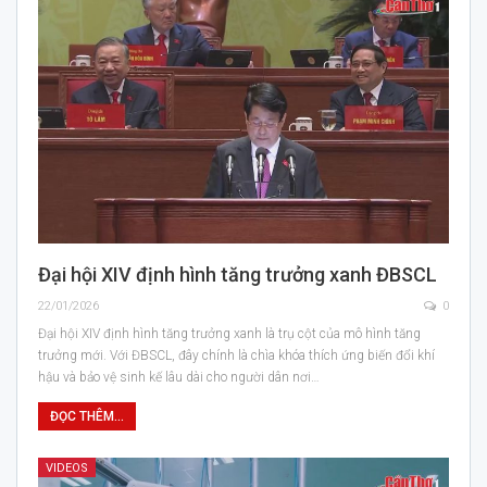
Đại hội XIV định hình tăng trưởng xanh ĐBSCL
22/01/2026
0
Đại hội XIV định hình tăng trưởng xanh là trụ cột của mô hình tăng
trưởng mới. Với ĐBSCL, đây chính là chìa khóa thích ứng biến đổi khí
hậu và bảo vệ sinh kế lâu dài cho người dân nơi…
ĐỌC THÊM...
VIDEOS