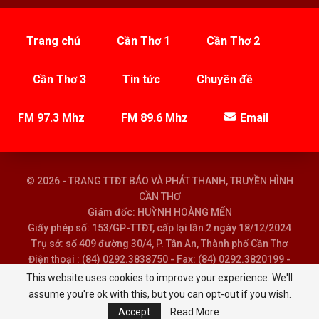
Trang chủ
Cần Thơ 1
Cần Thơ 2
Cần Thơ 3
Tin tức
Chuyên đề
FM 97.3 Mhz
FM 89.6 Mhz
Email
© 2026 - TRANG TTĐT BÁO VÀ PHÁT THANH, TRUYỀN HÌNH
CẦN THƠ
Giám đốc: HUỲNH HOÀNG MẾN
Giấy phép số: 153/GP-TTĐT, cấp lại lần 2 ngày 18/12/2024
Trụ sở: số 409 đường 30/4, P. Tân An, Thành phố Cần Thơ
Điện thoại : (84) 0292.3838750 - Fax: (84) 0292.3820199 -
Email : baoptth@cantho.gov.vn
This website uses cookies to improve your experience. We'll
assume you're ok with this, but you can opt-out if you wish.
Accept
Read More