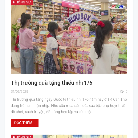
PHÓNG SỰ
Thị trường quà tặng thiếu nhi 1/6
31/05/2025
0
Thị trường quà tặng ngày Quốc tế thiếu nhi 1/6 năm nay ở TP. Cần Thơ
đang trở nên nhộn nhịp. Nhu cầu mua sắm của các bậc phụ huynh về
đồ chơi, sách truyện, đồ dùng học tập và các mặt…
ĐỌC THÊM...
PHÓNG SỰ