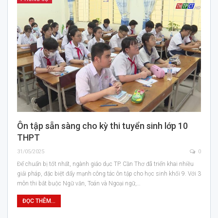
Ôn tập sẵn sàng cho kỳ thi tuyển sinh lớp 10
THPT
31/05/2025
0
Để chuẩn bị tốt nhất, ngành giáo dục TP. Cần Thơ đã triển khai nhiều
giải pháp, đặc biệt đẩy mạnh công tác ôn tập cho học sinh khối 9. Với 3
môn thi bắt buộc Ngữ văn, Toán và Ngoại ngữ,…
ĐỌC THÊM...