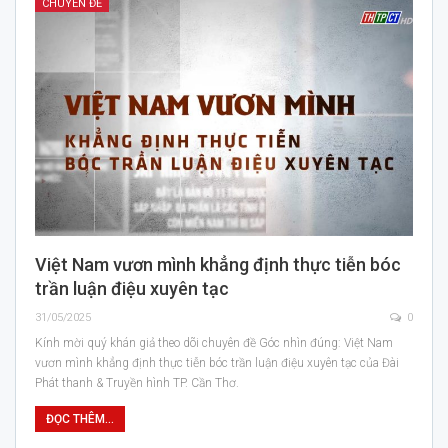
CHUYÊN ĐỀ
Việt Nam vươn mình khẳng định thực tiễn bóc
trần luận điệu xuyên tạc
31/05/2025
0
Kính mời quý khán giả theo dõi chuyên đề Góc nhìn đúng: Việt Nam
vươn mình khẳng định thực tiễn bóc trần luận điệu xuyên tạc của Đài
Phát thanh & Truyền hình TP. Cần Thơ.
ĐỌC THÊM...