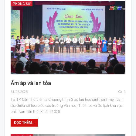
PHÓNG SỰ
Ấm áp và lan tỏa
31/05/2025
0
Tại TP. Cần Thơ diễn ra Chương trình Giao lưu học sinh, sinh viên dân
tộc thiểu số tiêu biểu các trường Văn hóa, Thể thao và Du lịch khu vực
phía Nam lần thứ IX năm 2025.
ĐỌC THÊM...