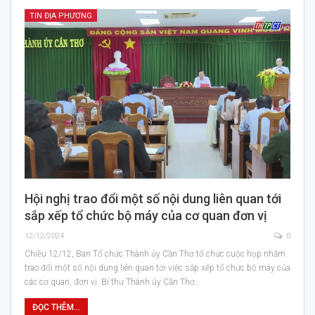
TIN ĐỊA PHƯƠNG
Hội nghị trao đổi một số nội dung liên quan tới
sắp xếp tổ chức bộ máy của cơ quan đơn vị
12/12/2024
0
Chiều 12/12, Ban Tổ chức Thành ủy Cần Thơ tổ chức cuộc họp nhằm
trao đổi một số nội dung liên quan tới việc sắp xếp tổ chức bộ máy của
các cơ quan, đơn vị. Bí thư Thành ủy Cần Thơ…
ĐỌC THÊM...