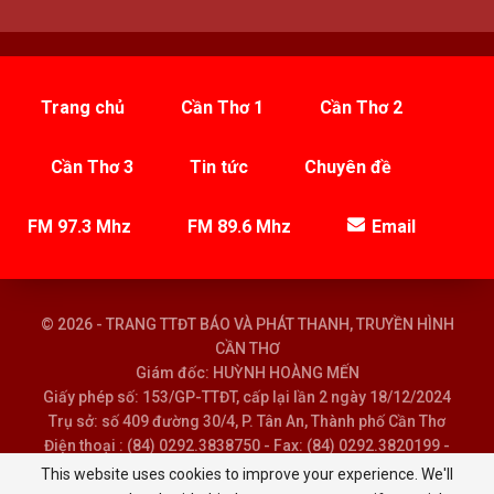
Trang chủ
Cần Thơ 1
Cần Thơ 2
Cần Thơ 3
Tin tức
Chuyên đề
FM 97.3 Mhz
FM 89.6 Mhz
Email
© 2026 - TRANG TTĐT BÁO VÀ PHÁT THANH, TRUYỀN HÌNH
CẦN THƠ
Giám đốc: HUỲNH HOÀNG MẾN
Giấy phép số: 153/GP-TTĐT, cấp lại lần 2 ngày 18/12/2024
Trụ sở: số 409 đường 30/4, P. Tân An, Thành phố Cần Thơ
Điện thoại : (84) 0292.3838750 - Fax: (84) 0292.3820199 -
Email : baoptth@cantho.gov.vn
This website uses cookies to improve your experience. We'll