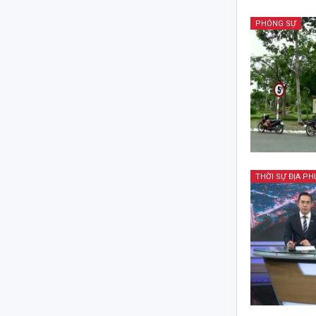
PHÓNG SỰ
THỜI SỰ ĐỊA P