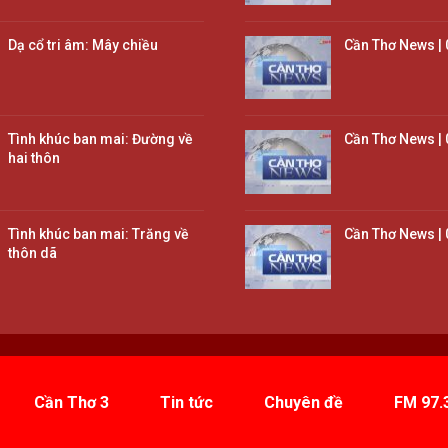
Dạ cổ tri âm: Mây chiều
Cần Thơ News | 
Tình khúc ban mai: Đường về
Cần Thơ News | 
hai thôn
Tình khúc ban mai: Trăng về
Cần Thơ News | 
thôn dã
Cần Thơ 3
Tin tức
Chuyên đề
FM 97.