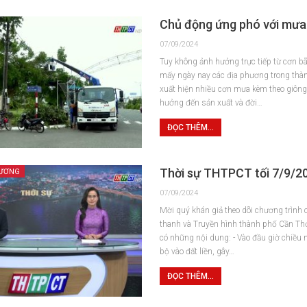
Chủ động ứng phó với mưa
07/09/2024
Tuy không ảnh hưởng trực tiếp từ cơn b
mấy ngày nay các địa phương trong thà
xuất hiện nhiều cơn mưa kèm theo giông,
hưởng đến sản xuất và đời…
ĐỌC THÊM...
Thời sự THTPCT tối 7/9/2
HƯƠNG
07/09/2024
Mời quý khán giả theo dõi chương trình 
thanh và Truyền hình thành phố Cần Th
có những nội dung: - Vào đầu giờ chiều 
bộ vào đất liền, gây…
ĐỌC THÊM...