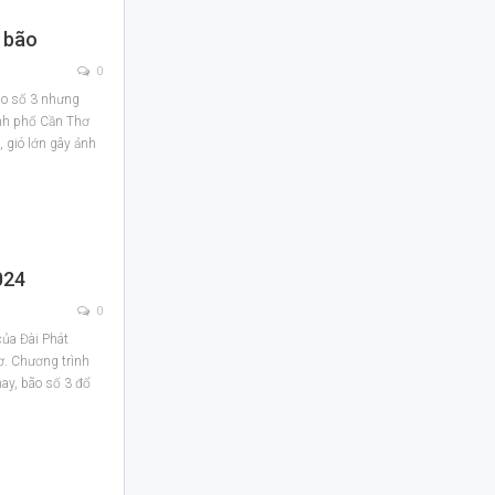
 bão
0
ão số 3 nhưng
nh phố Cần Thơ
 gió lớn gây ảnh
024
0
của Đài Phát
ơ. Chương trình
nay, bão số 3 đổ