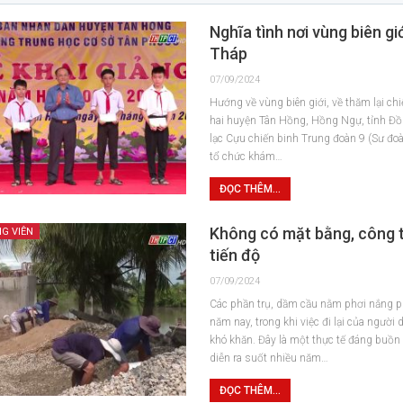
Nghĩa tình nơi vùng biên gi
Tháp
07/09/2024
Hướng về vùng biên giới, về thăm lại chi
hai huyện Tân Hồng, Hồng Ngự, tỉnh Đồ
lạc Cựu chiến binh Trung đoàn 9 (Sư đo
tổ chức khám…
ĐỌC THÊM...
Không có mặt bằng, công 
G VIÊN
tiến độ
07/09/2024
Các phần trụ, dầm cầu nằm phơi nắng 
năm nay, trong khi việc đi lại của người 
khó khăn. Đây là một thực tế đáng buồn
diễn ra suốt nhiều năm…
ĐỌC THÊM...