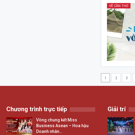
VỀ CẦN THƠ
1
2
3
Chương trình trực tiếp
Giải trí
Vòng chung kết Miss
Business Asean – Hoa hậu
Doanh nhân…