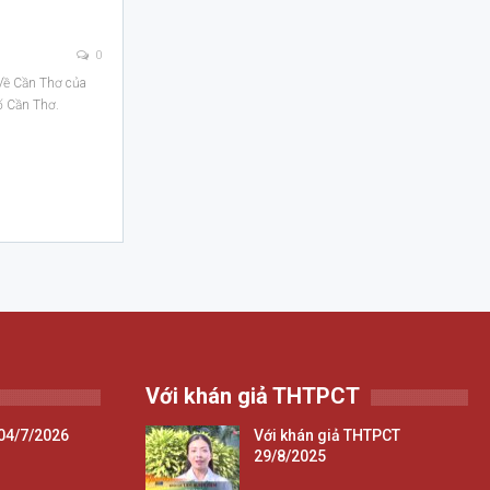
0
 Về Cần Thơ của
ố Cần Thơ.
Với khán giả THTPCT
04/7/2026
Với khán giả THTPCT
29/8/2025