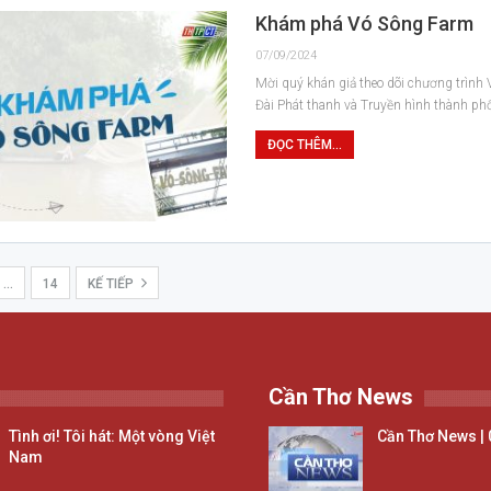
Khám phá Vó Sông Farm
07/09/2024
Mời quý khán giả theo dõi chương trình
Đài Phát thanh và Truyền hình thành ph
ĐỌC THÊM...
…
14
KẾ TIẾP
Cần Thơ News
Tình ơi! Tôi hát: Một vòng Việt
Cần Thơ News | 
Nam