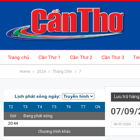
Trang chủ
Cần Thơ 1
Cần Thơ 2
Cần Thơ 3
Tin
Home
2024
Tháng Chín
7
Lịch phát sóng ngày:
Lưu trữ hàng
T2
T3
T4
T5
T6
T7
CN
07/09/
Giờ
Đang phát sóng
20:44
04/07/2026
0
Chương trình khác