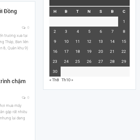
ới Đồng
H
B
T
N
S
B
C
1
0
2
3
4
5
6
7
8
ến trường xưa tại
9
10
11
12
13
14
15
ng Tháp, Ban liên
àn 8, Quân khu 9)
16
17
18
19
20
21
22
23
24
25
26
27
28
29
30
« Th8
Th10 »
trình chậm
0
phơi mưa mấy
dân gặp rất nhiều
 nhưng lại đang