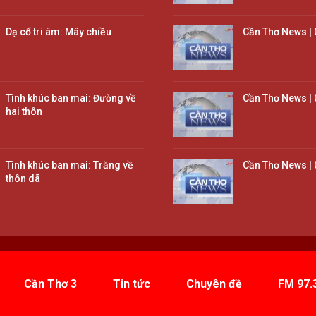
Dạ cổ tri âm: Mây chiều
Cần Thơ News | 
Tình khúc ban mai: Đường về
Cần Thơ News | 
hai thôn
Tình khúc ban mai: Trăng về
Cần Thơ News | 
thôn dã
Cần Thơ 3
Tin tức
Chuyên đề
FM 97.