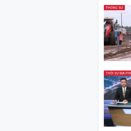
PHÓNG SỰ
THỜI SỰ ĐỊA P