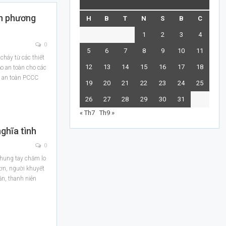
n phương
H
B
T
N
S
B
C
1
2
3
4
0
5
6
7
8
9
10
11
háy từ các thiết
12
13
14
15
16
17
18
ảo an toàn cho các
a an toàn PCCC
19
20
21
22
23
24
25
26
27
28
29
30
31
« Th7
Th9 »
nghĩa tình
0
chung tay chăm lo
ơn, người khuyết
ăn, thanh niên