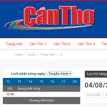
Trang chủ
Cần Thơ 1
Cần Thơ 2
Cần Thơ 3
Tin
Home
2024
Tháng Tám
4
Lịch phát sóng ngày:
Lưu trữ hàng
T2
T3
T4
T5
T6
T7
CN
04/08/
Giờ
Đang phát sóng
12:34
04/07/2026
0
Chương trình khác