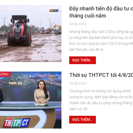
Đẩy nhanh tiến độ đầu tư
tháng cuối năm
04/08/2024
Những tháng đầu năm 2024, công tác gi
tư công trên địa bàn thành phố tuy có c
hơn so với cùng kỳ năm 2023 nhưng kết
đạt theo yêu cầu đề ra.…
ĐỌC THÊM...
Thời sự THTPCT tối 4/8/2
HƯƠNG
04/08/2024
Chương trình có những nội dung chính: 
lượng tín dụng, đảm bảo dòng vốn ra thị
nhanh tiến độ đầu tư công những tháng 
sách vở, đồ…
ĐỌC THÊM...