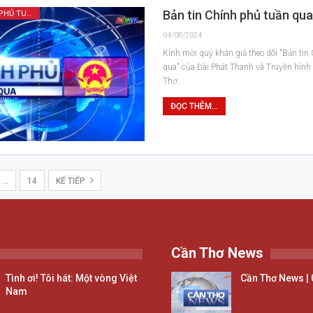
Bản tin Chính phủ tuần qu
BẢN TIN CHÍNH PHỦ TUẦN QUA
04/08/2024
Kính mời quý khán giả theo dõi "Bản tin
qua" của Đài Phát Thanh và Truyền hìn
Thơ.
ĐỌC THÊM...
…
14
KẾ TIẾP
Cần Thơ News
Tình ơi! Tôi hát: Một vòng Việt
Cần Thơ News | 
Nam