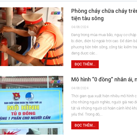
Phòng cháy chữa cháy trê
tiện tàu sông
04/08/2024
Đang trong mùa mưa bão, nguy cơ chập c
bị điện, điện tử ngoài trời cao. Để đảm b
phương tiện trên sông, công tác kiểm tr
đang được các…
ĐỌC THÊM...
Mô hình “0 đồng” nhân ái, 
04/08/2024
Thời gian qua xuất hiện nhiều mô hình 
cho những người nghèo, người già neo đ
tật và những người có hoàn cảnh khó kh
yếu thế. Trong đó,…
ĐỌC THÊM...