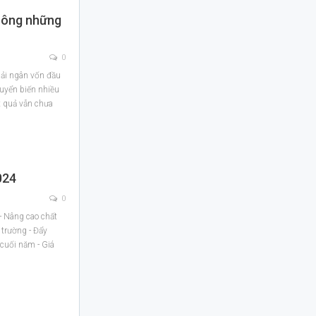
 công những
0
ải ngân vốn đầu
huyển biến nhiều
 quả vẫn chưa
024
0
- Nâng cao chất
 trường - Đẩy
cuối năm - Giá