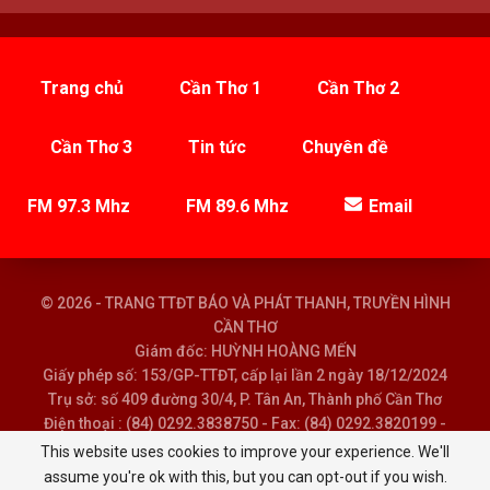
Trang chủ
Cần Thơ 1
Cần Thơ 2
Cần Thơ 3
Tin tức
Chuyên đề
FM 97.3 Mhz
FM 89.6 Mhz
Email
© 2026 - TRANG TTĐT BÁO VÀ PHÁT THANH, TRUYỀN HÌNH
CẦN THƠ
Giám đốc: HUỲNH HOÀNG MẾN
Giấy phép số: 153/GP-TTĐT, cấp lại lần 2 ngày 18/12/2024
Trụ sở: số 409 đường 30/4, P. Tân An, Thành phố Cần Thơ
Điện thoại : (84) 0292.3838750 - Fax: (84) 0292.3820199 -
Email : baoptth@cantho.gov.vn
This website uses cookies to improve your experience. We'll
assume you're ok with this, but you can opt-out if you wish.