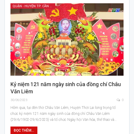
QUẬN - HUYỆN TP. CẦN THƠ
Kỷ niệm 121 năm ngày sinh của đồng chí Châu
Văn Liêm
30/06/2023
0
Hôm qua, tại đền thờ Châu Văn Liêm, Huyện Thới Lai long trọng tổ
chức kỷ niệm 121 năm ngày sinh của đồng chí Châu Văn Liêm
(29/6/1902-29/6/2023) và tổ chức Ngày hội Văn hóa, thể thao và…
ĐỌC THÊM...