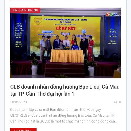
TIN ĐỊA PHƯƠNG
CLB doanh nhân đồng hương Bạc Liêu, Cà Mau
tại TP. Cần Thơ đại hội lần 1
30/06/2023
0
Được thành lập và ra mắt Ban điều hành lâm thời vào ngày
08/01/2023, CLB doanh nhân đồng hương Bạc Liêu, Cà Mau tại TP.
Cần Thơ (gọi tắt là BCCU) là một tổ chức mang tính cộng đồng của…