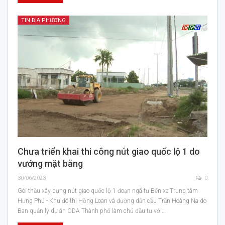
TIN ĐỊA PHƯƠNG
Chưa triển khai thi công nút giao quốc lộ 1 do
vướng mặt bằng
30/06/2023
0
Gói thầu xây dựng nút giao quốc lộ 1 đoạn ngã tư Bến xe Trung tâm
Hưng Phú - Khu đô thị Hồng Loan và đường dẫn cầu Trần Hoàng Na do
Ban quản lý dự án ODA Thành phố làm chủ đầu tư với…