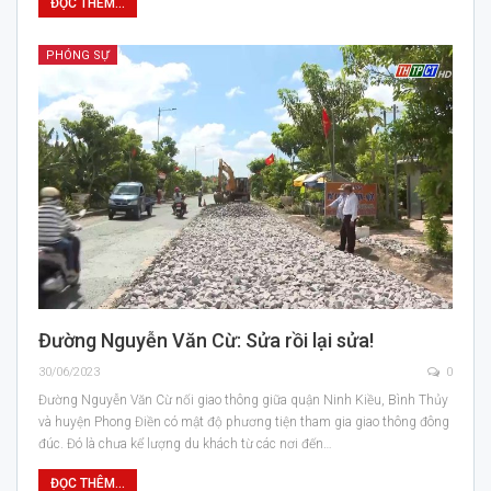
ĐỌC THÊM...
PHÓNG SỰ
Đường Nguyễn Văn Cừ: Sửa rồi lại sửa!
30/06/2023
0
Đường Nguyễn Văn Cừ nối giao thông giữa quận Ninh Kiều, Bình Thủy
và huyện Phong Điền có mật độ phương tiện tham gia giao thông đông
đúc. Đó là chưa kể lượng du khách từ các nơi đến…
ĐỌC THÊM...